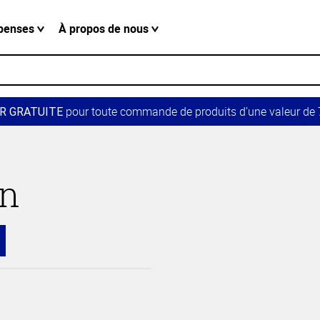
penses
À propos de nous
pour toute commande de produits d’une valeur de 7
R GRATUITE
in