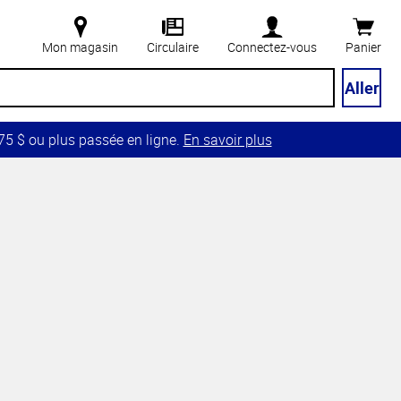
Mon magasin
Circulaire
Connectez-vous
Panier
Aller
5 $ ou plus passée en ligne.
En savoir plus