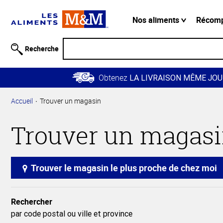
Information
relative à
Nos aliments
Récom
l'accessibilité
Passer
Recherche
au
contenu
Obtenez
principal
LA LIVRAISON MÊME JOU
Retour à
Accueil
Trouver un magasin
la
navigation
Trouver un magas
principale
Trouver le magasin le plus proche de chez moi
Rechercher
par code postal ou ville et province