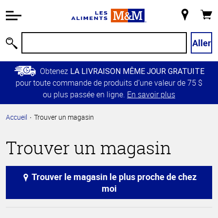
Information
relative à
Mon
Panie
l'accessibilité
magasin
Passer
Aller
Recherche
au
contenu
Obtenez
LA LIVRAISON MÊME JOUR GRATUITE
principal
pour toute commande de produits d’une valeur de 75 $
Retour à
ou plus passée en ligne.
En savoir plus
la
navigation
Accueil
Trouver un magasin
principale
Trouver un magasin
Trouver le magasin le plus proche de chez
moi