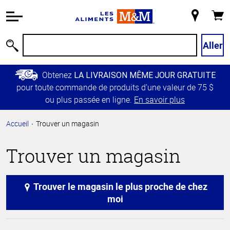
Information
relative à
Mon
Panie
l'accessibilité
magasin
Passer
Aller
Recherche
au
contenu
Obtenez
LA LIVRAISON MÊME JOUR GRATUITE
principal
pour toute commande de produits d’une valeur de 75 $
Retour à
ou plus passée en ligne.
En savoir plus
la
navigation
Accueil
Trouver un magasin
principale
Trouver un magasin
Trouver le magasin le plus proche de chez
moi