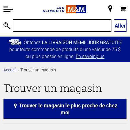
Information
relative à
Mon
Panie
l'accessibilité
magasin
Passer
Aller
Recherche
au
contenu
Obtenez
LA LIVRAISON MÊME JOUR GRATUITE
principal
pour toute commande de produits d’une valeur de 75 $
Retour à
ou plus passée en ligne.
En savoir plus
la
navigation
Accueil
Trouver un magasin
principale
Trouver un magasin
Trouver le magasin le plus proche de chez
moi