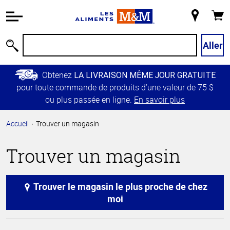
Information
relative à
Mon
Panie
l'accessibilité
magasin
Passer
Aller
Recherche
au
contenu
Obtenez
LA LIVRAISON MÊME JOUR GRATUITE
principal
pour toute commande de produits d’une valeur de 75 $
Retour à
ou plus passée en ligne.
En savoir plus
la
navigation
Accueil
Trouver un magasin
principale
Trouver un magasin
Trouver le magasin le plus proche de chez
moi