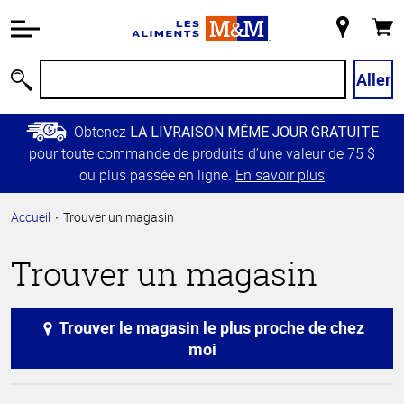
Information
relative à
Mon
Panie
l'accessibilité
magasin
Passer
Aller
Recherche
au
contenu
Obtenez
LA LIVRAISON MÊME JOUR GRATUITE
principal
pour toute commande de produits d’une valeur de 75 $
Retour à
ou plus passée en ligne.
En savoir plus
la
navigation
Accueil
Trouver un magasin
principale
Trouver un magasin
Trouver le magasin le plus proche de chez
moi