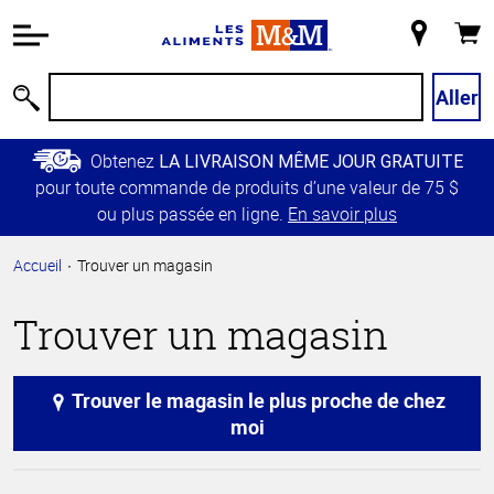
Information
relative à
Mon
Panie
l'accessibilité
magasin
Passer
Aller
Recherche
au
contenu
Obtenez
LA LIVRAISON MÊME JOUR GRATUITE
principal
pour toute commande de produits d’une valeur de 75 $
Retour à
ou plus passée en ligne.
En savoir plus
la
navigation
Accueil
Trouver un magasin
principale
Trouver un magasin
Trouver le magasin le plus proche de chez
moi