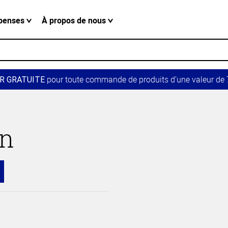
penses
À propos de nous
pour toute commande de produits d’une valeur de 7
R GRATUITE
in