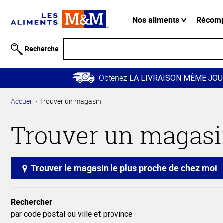
Information
relative à
Nos aliments
Récom
l'accessibilité
Passer
Recherche
au
contenu
Obtenez
principal
LA LIVRAISON MÊME JOU
Retour à
Accueil
Trouver un magasin
la
navigation
Trouver un magas
principale
Trouver le magasin le plus proche de chez moi
Rechercher
par code postal ou ville et province