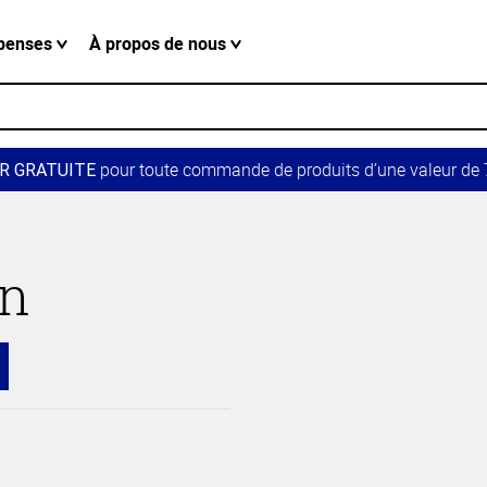
penses
À propos de nous
pour toute commande de produits d’une valeur de 7
R GRATUITE
in