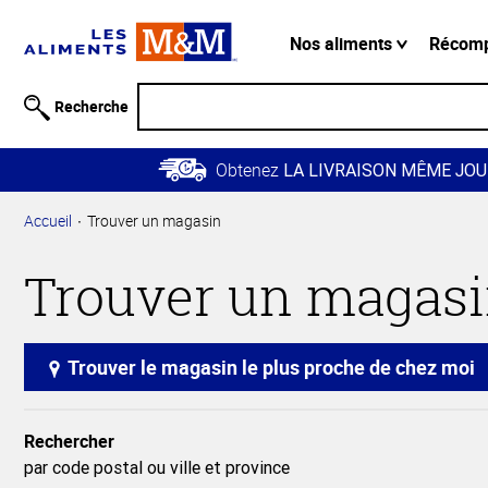
Information
relative à
Nos aliments
Récom
l'accessibilité
Passer
Recherche
au
contenu
Obtenez
principal
LA LIVRAISON MÊME JOU
Retour à
Accueil
Trouver un magasin
la
navigation
Trouver un magas
principale
Trouver le magasin le plus proche de chez moi
Rechercher
par code postal ou ville et province