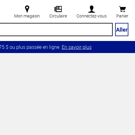
Mon magasin
Circulaire
Connectez-vous
Panier
Aller
5 $ ou plus passée en ligne.
En savoir plus