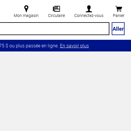
Mon magasin
Circulaire
Connectez-vous
Panier
Aller
5 $ ou plus passée en ligne.
En savoir plus