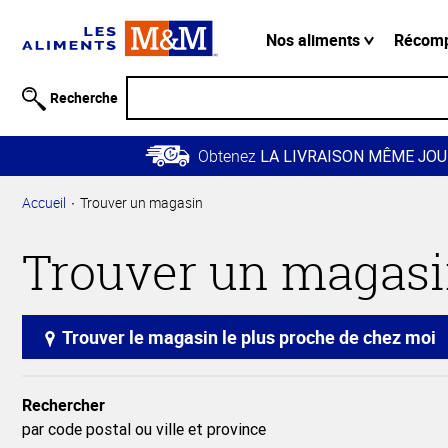
Information
relative à
Nos aliments
Récom
l'accessibilité
Passer
Recherche
au
contenu
Obtenez
principal
LA LIVRAISON MÊME JOU
Retour à
Accueil
Trouver un magasin
la
navigation
Trouver un magas
principale
Trouver le magasin le plus proche de chez moi
Rechercher
par code postal ou ville et province