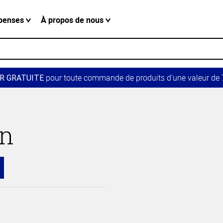
penses
À propos de nous
pour toute commande de produits d’une valeur de 7
R GRATUITE
in