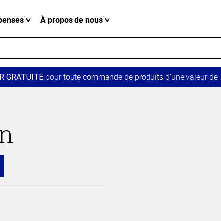
penses
À propos de nous
pour toute commande de produits d’une valeur de 7
R GRATUITE
in