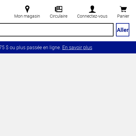
Mon magasin
Circulaire
Connectez-vous
Panier
Aller
5 $ ou plus passée en ligne.
En savoir plus