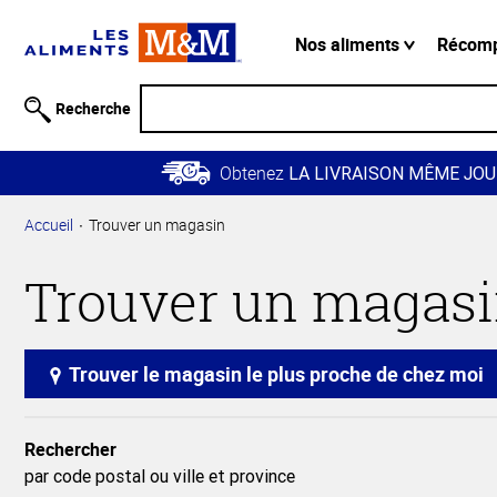
Information
relative à
Nos aliments
Récom
l'accessibilité
Passer
Recherche
au
contenu
Obtenez
principal
LA LIVRAISON MÊME JOU
Retour à
Accueil
Trouver un magasin
la
navigation
Trouver un magas
principale
Trouver le magasin le plus proche de chez moi
Rechercher
par code postal ou ville et province