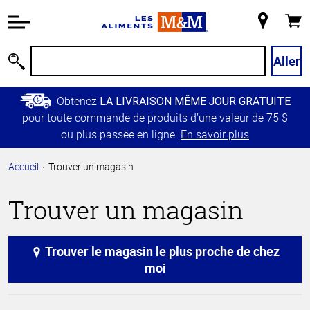
Information
relative à
Mon
Panie
l'accessibilité
magasin
Passer
Aller
Recherche
au
contenu
Obtenez
LA LIVRAISON MÊME JOUR GRATUITE
principal
pour toute commande de produits d’une valeur de 75 $
Retour à
ou plus passée en ligne.
En savoir plus
la
navigation
Accueil
Trouver un magasin
principale
Trouver un magasin
Trouver le magasin le plus proche de chez
moi