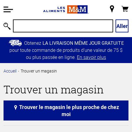
Information
relative à
Mon
Panie
l'accessibilité
magasin
Passer
Aller
Recherche
au
contenu
Obtenez
LA LIVRAISON MÊME JOUR GRATUITE
principal
pour toute commande de produits d’une valeur de 75 $
Retour à
ou plus passée en ligne.
En savoir plus
la
navigation
Accueil
Trouver un magasin
principale
Trouver un magasin
Trouver le magasin le plus proche de chez
moi