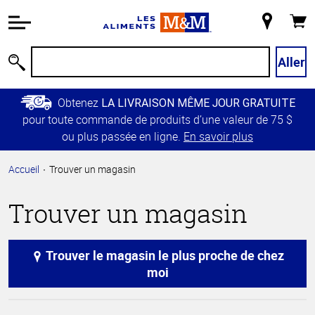
Information
relative à
Mon
Panie
l'accessibilité
magasin
Passer
Aller
Recherche
au
contenu
Obtenez
LA LIVRAISON MÊME JOUR GRATUITE
principal
pour toute commande de produits d’une valeur de 75 $
Retour à
ou plus passée en ligne.
En savoir plus
la
navigation
Accueil
Trouver un magasin
principale
Trouver un magasin
Trouver le magasin le plus proche de chez
moi