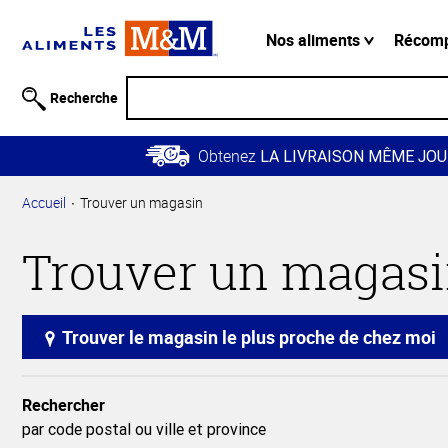
Information
relative à
Nos aliments
Récom
l'accessibilité
Passer
Recherche
au
contenu
Obtenez
principal
LA LIVRAISON MÊME JOU
Retour à
Accueil
Trouver un magasin
la
navigation
Trouver un magas
principale
Trouver le magasin le plus proche de chez moi
Rechercher
par code postal ou ville et province