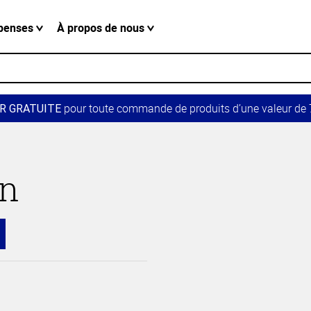
penses
À propos de nous
pour toute commande de produits d’une valeur de 7
R GRATUITE
in