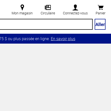
Mon magasin
Circulaire
Connectez-vous
Panier
Aller
5 $ ou plus passée en ligne.
En savoir plus