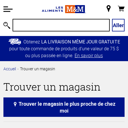
Information
relative à
Mon
Panie
l'accessibilité
magasin
Passer
Aller
Recherche
au
contenu
Obtenez
LA LIVRAISON MÊME JOUR GRATUITE
principal
pour toute commande de produits d’une valeur de 75 $
Retour à
ou plus passée en ligne.
En savoir plus
la
navigation
Accueil
Trouver un magasin
principale
Trouver un magasin
Trouver le magasin le plus proche de chez
moi