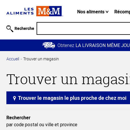
Information
relative à
Nos aliments
Récom
l'accessibilité
Passer
Recherche
au
contenu
Obtenez
principal
LA LIVRAISON MÊME JOU
Retour à
Accueil
Trouver un magasin
la
navigation
Trouver un magas
principale
Trouver le magasin le plus proche de chez moi
Rechercher
par code postal ou ville et province