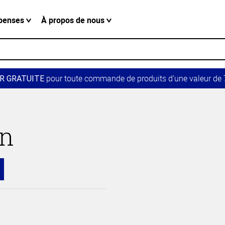
penses
À propos de nous
pour toute commande de produits d’une valeur de 7
R GRATUITE
in