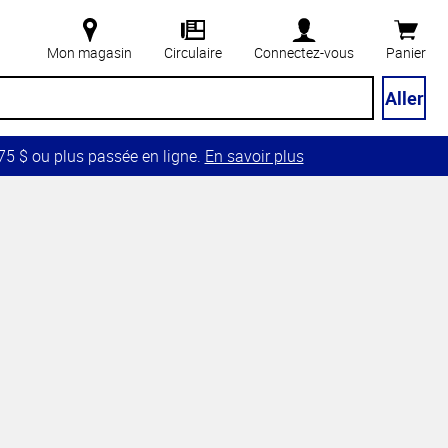
Mon magasin
Circulaire
Connectez-vous
Panier
Aller
5 $ ou plus passée en ligne.
En savoir plus