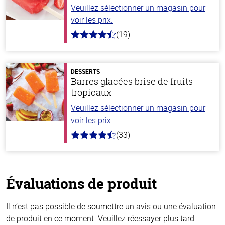
Veuillez sélectionner un magasin pour
voir les prix.
(19)
4.8
hors
de
5
stars
DESSERTS
Barres glacées brise de fruits
tropicaux
Veuillez sélectionner un magasin pour
voir les prix.
(33)
4.8
hors
de
5
stars
Évaluations de produit
Il n’est pas possible de soumettre un avis ou une évaluation
de produit en ce moment. Veuillez réessayer plus tard.