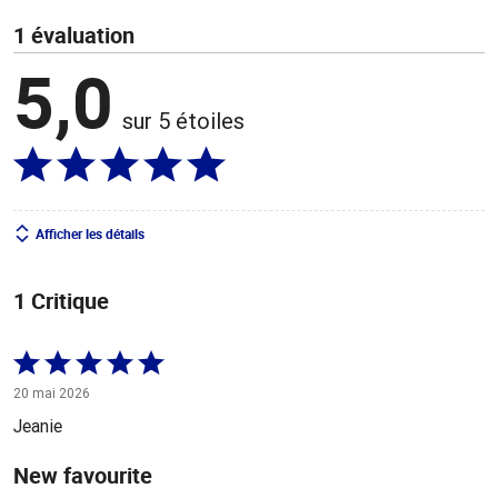
1 évaluation
5,0
sur 5 étoiles
Afficher les détails
1 Critique
Coté
5 sur
20 mai 2026
5
Jeanie
New favourite