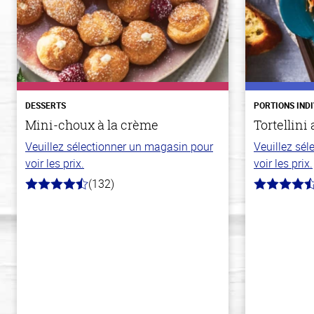
DESSERTS
PORTIONS IND
Mini-choux à la crème
Tortellini
Veuillez sélectionner un magasin pour
Veuillez sé
voir les prix.
voir les prix.
(132)
4.8
4.7
hors
hors
de
de
5
5
stars
stars