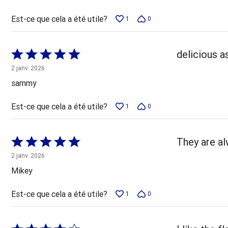
Est-ce que cela a été utile?
1
0
Coté
delicious a
5 sur
2 janv. 2026
5
sammy
Est-ce que cela a été utile?
1
0
Coté
They are al
5 sur
2 janv. 2026
5
Mikey
Est-ce que cela a été utile?
1
0