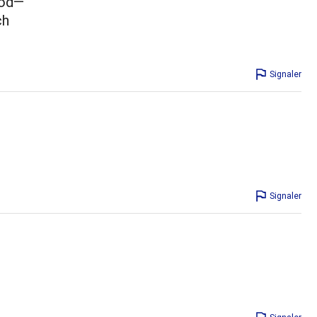
ood—
ch
Signaler
Signaler