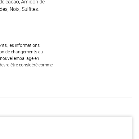
e de cacao, Amidon de
es, Noix, Sulfites.
ents, les informations
raison de changements au
e nouvel emballage en
 devra être considéré comme