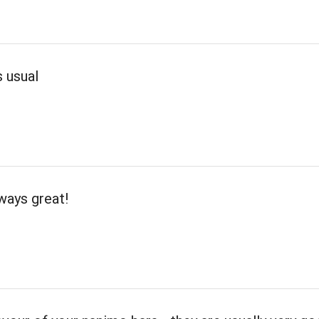
s usual
ways great!