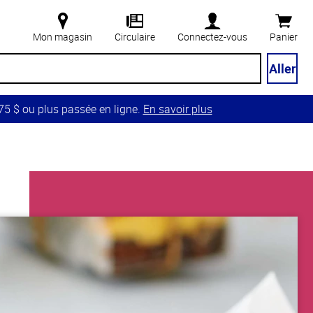
Mon magasin
Circulaire
Connectez-vous
Panier
Aller
5 $ ou plus passée en ligne.
En savoir plus