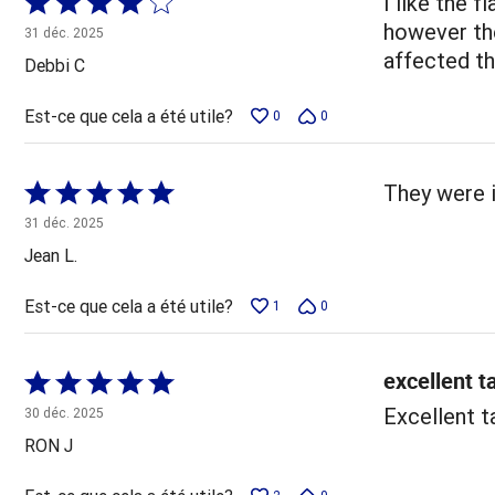
Coté
I like the 
4 sur
however the
31 déc. 2025
5
affected the
Debbi C
Est-ce que cela a été utile?
0
0
Coté
They were i
5 sur
31 déc. 2025
5
Jean L.
Est-ce que cela a été utile?
1
0
excellent t
Coté
5 sur
Excellent 
30 déc. 2025
5
RON J