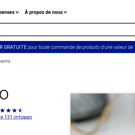
penses
À propos de nous
pour toute commande de produits d’une valeur de 7
R GRATUITE
naïmo
o
té
re 131 critiques
 sur