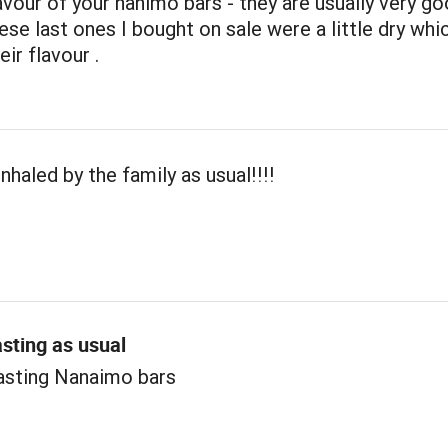
flavour of your nanimo bars - they are usually very g
se last ones I bought on sale were a little dry whi
ir flavour .
nhaled by the family as usual!!!!
asting as usual
tasting Nanaimo bars