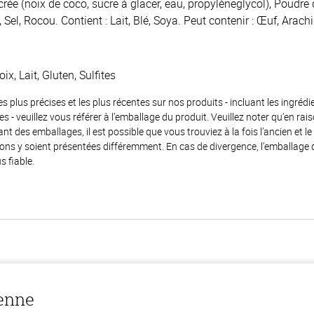
crée (noix de coco, sucre à glacer, eau, propylèneglycol), Poudr
Sel, Rocou. Contient : Lait, Blé, Soya. Peut contenir : Œuf, Arachid
x, Lait, Gluten, Sulfites
es plus précises et les plus récentes sur nos produits - incluant les ingrédi
ènes - veuillez vous référer à l’emballage du produit. Veuillez noter qu’en 
 des emballages, il est possible que vous trouviez à la fois l’ancien et l
ions y soient présentées différemment. En cas de divergence, l’emballage
s fiable.
ienne