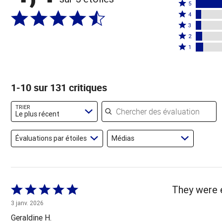
Coté
5
Coté
5
4
4
Coté
étoiles
3
étoiles
3
Coté
par
2
par
étoiles
2
Coté
76 %
1
5 %
par
étoiles
1 étoile
des
des
5 %
par
par
évaluateurs
évaluateurs
des
6 %
7 % des
1-10 sur 131 critiques
évaluateurs
des
évaluateurs
évaluateurs
Chercher des évaluations
TRIER
Le plus récent
Évaluations par étoiles
Médias
Coté
They were 
5 sur
3 janv. 2026
5
Geraldine H.