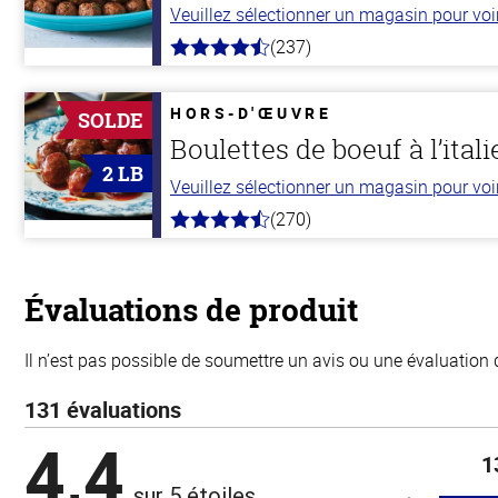
Veuillez sélectionner un magasin pour voir 
(237)
4.6
hors
de
5
HORS-D'ŒUVRE
SOLDE
stars
Boulettes de boeuf à l’ital
2 LB
Veuillez sélectionner un magasin pour voir 
(270)
4.5
hors
de
5
stars
Évaluations de produit
Il n’est pas possible de soumettre un avis ou une évaluation 
131 évaluations
4,4
1
sur 5 étoiles