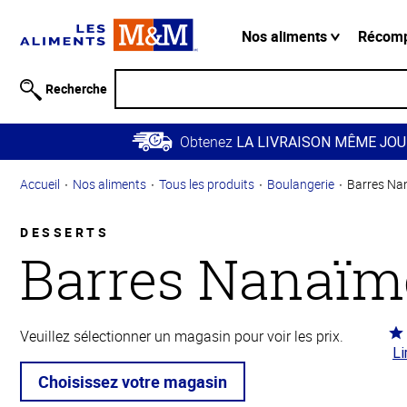
Information
relative à
Nos aliments
Récom
l'accessibilité
Passer
Recherche
au
contenu
Obtenez
principal
LA LIVRAISON MÊME JOU
Retour à
Accueil
Nos aliments
Tous les produits
Boulangerie
Barres Na
la
navigation
principale
DESSERTS
Barres Nanaïm
Co
Veuillez sélectionner un magasin pour voir les prix.
Li
4.4
5
Choisissez votre magasin