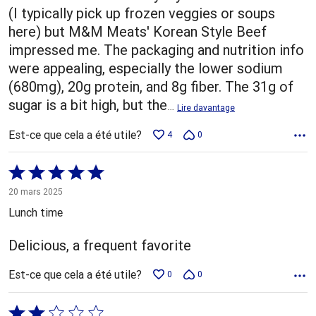
(I typically pick up frozen veggies or soups
here) but M&M Meats' Korean Style Beef
impressed me. The packaging and nutrition info
were appealing, especially the lower sodium
(680mg), 20g protein, and 8g fiber. The 31g of
sugar is a bit high, but the
…
Lire davantage
Est-ce que cela a été utile?
4
0
Coté
5 sur
20 mars 2025
5
Lunch time
Delicious, a frequent favorite
Est-ce que cela a été utile?
0
0
Coté