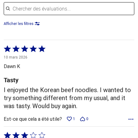
Chercher des évaluations
Afficher les filtres
Coté
5 sur
10 mars 2026
5
Dawn K
Tasty
I enjoyed the Korean beef noodles. I wanted to
try something different from my usual, and it
was tasty. Would buy again.
Est-ce que cela a été utile?
1
0
Coté