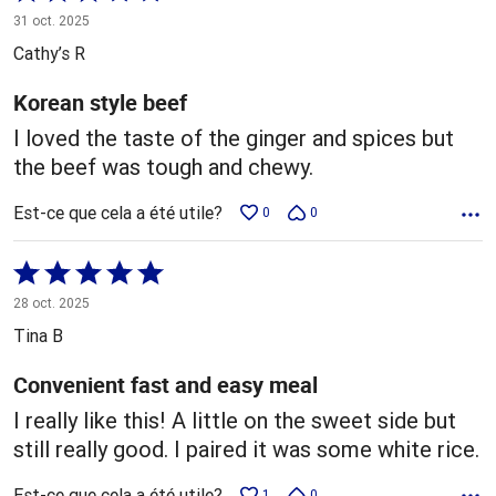
3 sur
31 oct. 2025
5
Cathy’s R
Korean style beef
I loved the taste of the ginger and spices but
the beef was tough and chewy.
Est-ce que cela a été utile?
0
0
Coté
5 sur
28 oct. 2025
5
Tina B
Convenient fast and easy meal
I really like this! A little on the sweet side but
still really good. I paired it was some white rice.
Est-ce que cela a été utile?
1
0