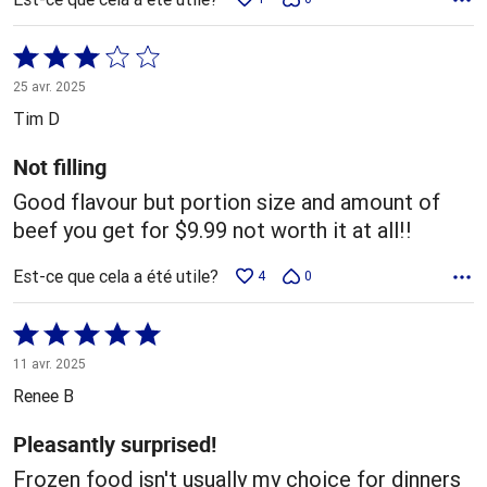
Coté
3 sur
25 avr. 2025
5
Tim D
Not filling
Good flavour but portion size and amount of
beef you get for $9.99 not worth it at all!!
Est-ce que cela a été utile?
4
0
Coté
5 sur
11 avr. 2025
5
Renee B
Pleasantly surprised!
Frozen food isn't usually my choice for dinners