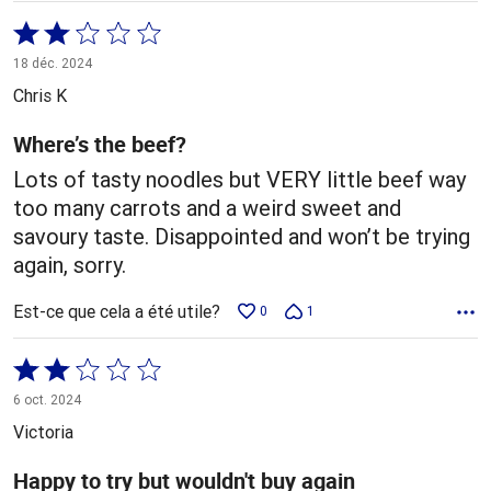
Coté
2 sur
18 déc. 2024
5
Chris K
Where’s the beef?
Lots of tasty noodles but VERY little beef way
too many carrots and a weird sweet and
savoury taste. Disappointed and won’t be trying
again, sorry.
Est-ce que cela a été utile?
0
1
Coté
2 sur
6 oct. 2024
5
Victoria
Happy to try but wouldn't buy again