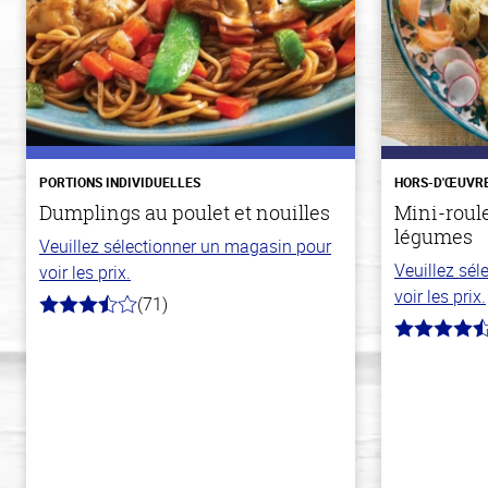
PORTIONS INDIVIDUELLES
HORS-D'ŒUVR
Dumplings au poulet et nouilles
Mini-roul
légumes
Veuillez sélectionner un magasin pour
Veuillez sé
voir les prix.
voir les prix.
(71)
3.8
hors
4.8
de
hors
5
de
stars
5
stars