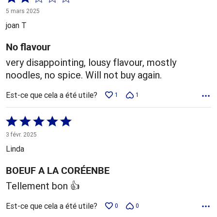
2 sur
5 mars 2025
5
joan T
No flavour
very disappointing, lousy flavour, mostly
noodles, no spice. Will not buy again.
Est-ce que cela a été utile?
1
1
Coté
5 sur
3 févr. 2025
5
Linda
BOEUF A LA CORÉENBE
Tellement bon 👍
Est-ce que cela a été utile?
0
0