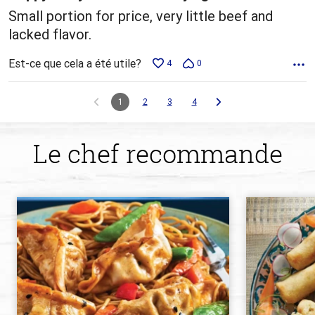
Small portion for price, very little beef and
lacked flavor.
Est-ce que cela a été utile?
4
0
1
2
3
4
Le chef recommande