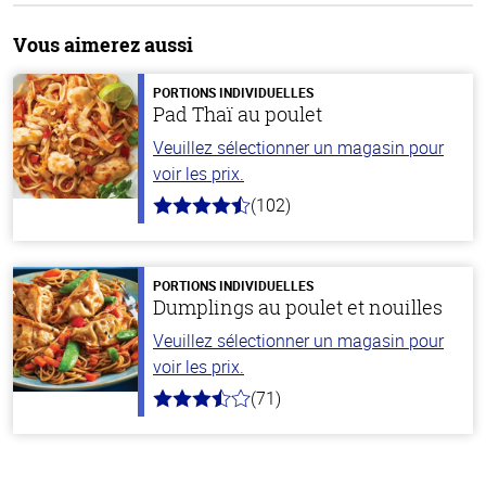
Vous aimerez aussi
PORTIONS INDIVIDUELLES
Pad Thaï au poulet
Veuillez sélectionner un magasin pour
voir les prix.
(102)
4.3
hors
de
5
stars
PORTIONS INDIVIDUELLES
Dumplings au poulet et nouilles
Veuillez sélectionner un magasin pour
voir les prix.
(71)
3.8
hors
de
5
stars