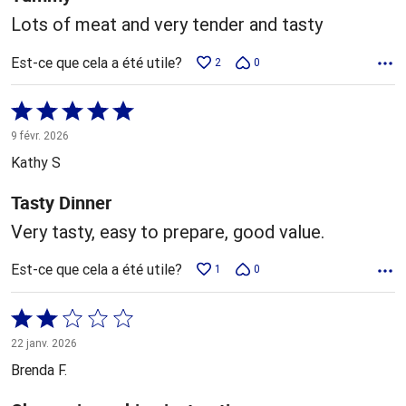
Lots of meat and very tender and tasty
Est-ce que cela a été utile?
2
0
Coté
5 sur
9 févr. 2026
5
Kathy S
Tasty Dinner
Very tasty, easy to prepare, good value.
Est-ce que cela a été utile?
1
0
Coté
2 sur
22 janv. 2026
5
Brenda F.