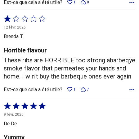
Est-ce que cela a été utile?
1
0
Coté
1 sur
12 févr. 2026
5
Brenda T.
Horrible flavour
These ribs are HORRIBLE too strong abarbeqye
smoke flavor that permeates your hands and
home. I win’t buy the barbeque ones ever again
Est-ce que cela a été utile?
1
7
Coté
5 sur
9 févr. 2026
5
De De
Yummy