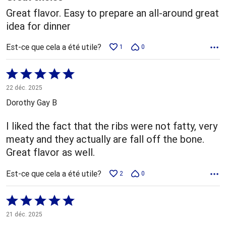
Great flavor. Easy to prepare an all-around great
idea for dinner
Est-ce que cela a été utile?
1
0
Coté
5 sur
22 déc. 2025
5
Dorothy Gay B
I liked the fact that the ribs were not fatty, very
meaty and they actually are fall off the bone.
Great flavor as well.
Est-ce que cela a été utile?
2
0
Coté
5 sur
21 déc. 2025
5