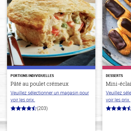
PORTIONS INDIVIDUELLES
DESSERTS
Pâté au poulet crémeux
Mini-écla
Veuillez sélectionner un magasin pour
Veuillez sé
voir les prix.
voir les prix.
(203)
4.3
4.7
hors
hors
de
de
5
5
stars
stars