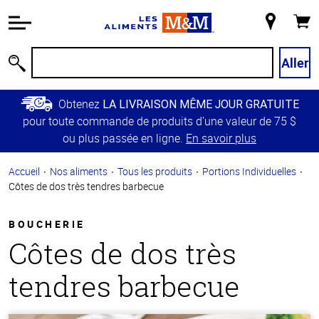
Information
relative à
Mon
Panie
l'accessibilité
magasin
Passer
Aller
Recherche
au
contenu
Obtenez
LA LIVRAISON MÊME JOUR GRATUITE
principal
pour toute commande de produits d’une valeur de 75 $
Retour à
ou plus passée en ligne.
En savoir plus
la
navigation
Accueil
Nos aliments
Tous les produits
Portions Individuelles
principale
Côtes de dos très tendres barbecue
BOUCHERIE
Côtes de dos très
tendres barbecue