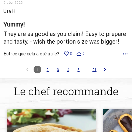
4 sur
5 déc. 2025
5
Uta H
Yummy!
They are as good as you claim! Easy to prepare
and tasty. - wish the portion size was bigger!
Est-ce que cela a été utile?
3
0
…
1
2
3
4
5
21
Le chef recommande