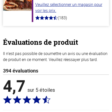
Veuillez sélectionner un magasin pour
voir les prix.
(183)
4.8
hors
de
5
stars
Évaluations de produit
Il n’est pas possible de soumettre un avis ou une évaluation
de produit en ce moment. Veuillez réessayer plus tard.
394 évaluations
4,7
sur 5 étoiles