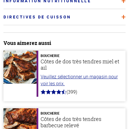
INFORMATION NUTRITIONNELLE
DIRECTIVES DE CUISSON
Vous aimerez aussi
BOUCHERIE
Côtes de dos très tendres miel et
ail
Veuillez sélectionner un magasin pour
voir les prix.
(399)
4.8
hors
de
5
stars
BOUCHERIE
Côtes de dos très tendres
barbecue relevé