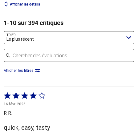
Afficher les détails
1-10 sur 394 critiques
TRIER
Le plus récent
Chercher des évaluations
Afficher les filtres
Coté
4 sur
16 févr. 2026
5
R R.
quick, easy, tasty