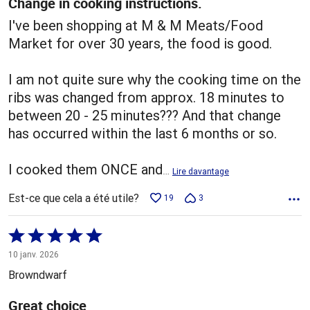
Change in cooking instructions.
I've been shopping at M & M Meats/Food
Market for over 30 years, the food is good.
I am not quite sure why the cooking time on the
ribs was changed from approx. 18 minutes to
between 20 - 25 minutes??? And that change
has occurred within the last 6 months or so.
I cooked them ONCE and
…
Lire davantage
Est-ce que cela a été utile?
19
3
Coté
5 sur
10 janv. 2026
5
Browndwarf
Great choice