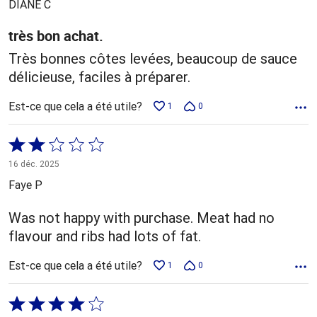
DIANE C
très bon achat.
Très bonnes côtes levées, beaucoup de sauce
délicieuse, faciles à préparer.
Est-ce que cela a été utile?
1
0
Coté
2 sur
16 déc. 2025
5
Faye P
Was not happy with purchase. Meat had no
flavour and ribs had lots of fat.
Est-ce que cela a été utile?
1
0
Coté