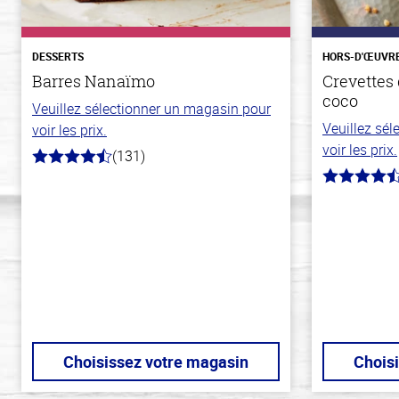
DESSERTS
HORS-D'ŒUVR
Barres Nanaïmo
Crevettes 
coco
Veuillez sélectionner un magasin pour
Veuillez sé
voir les prix.
voir les prix.
(131)
4.4
hors
4.7
de
hors
5
de
stars
5
stars
Choisissez votre magasin
Chois