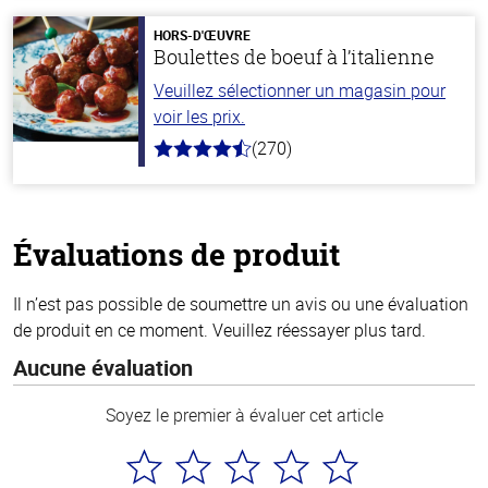
5
stars
HORS-D'ŒUVRE
Boulettes de boeuf à l’italienne
Veuillez sélectionner un magasin pour
voir les prix.
(270)
4.5
hors
de
5
stars
Évaluations de produit
Il n’est pas possible de soumettre un avis ou une évaluation
de produit en ce moment. Veuillez réessayer plus tard.
Aucune évaluation
Soyez le premier à évaluer cet article