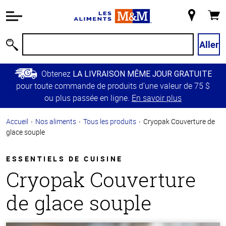
Information
relative à
Mon
Panie
l'accessibilité
magasin
Passer
Aller
Recherche
au
contenu
Obtenez
LA LIVRAISON MÊME JOUR GRATUITE
principal
pour toute commande de produits d’une valeur de 75 $
Retour à
ou plus passée en ligne.
En savoir plus
la
navigation
Accueil
Nos aliments
Tous les produits
Cryopak Couverture de
principale
glace souple
ESSENTIELS DE CUISINE
Cryopak Couverture
de glace souple