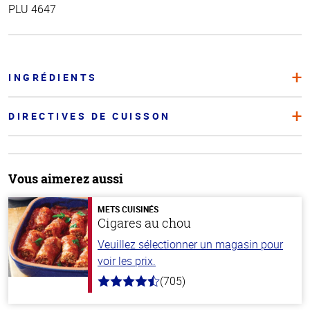
PLU 4647
INGRÉDIENTS
DIRECTIVES DE CUISSON
Vous aimerez aussi
METS CUISINÉS
Cigares au chou
Veuillez sélectionner un magasin pour
voir les prix.
(705)
4.6
hors
de