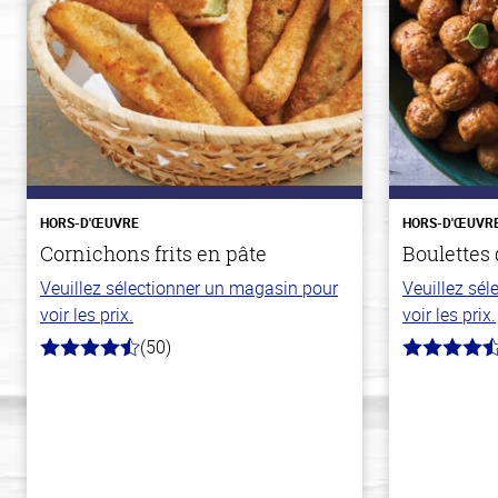
HORS-D'ŒUVRE
HORS-D'ŒUVR
Cornichons frits en pâte
Boulettes
Veuillez sélectionner un magasin pour
Veuillez sé
voir les prix.
voir les prix.
(50)
4.1
4.6
hors
hors
de
de
5
5
stars
stars