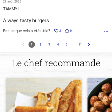
5 sur
29 août 2025
5
TAMMY L
Always tasty burgers
Est-ce que cela a été utile?
2
0
…
1
2
3
4
5
11
Le chef recommande