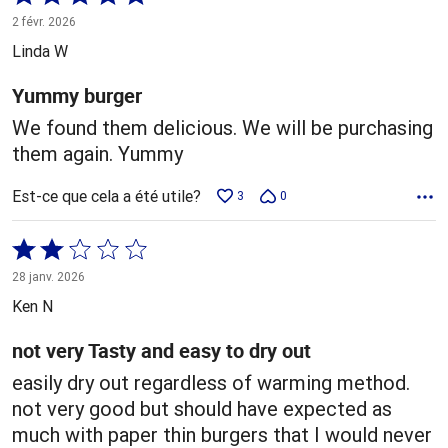
5 sur
2 févr. 2026
5
Linda W
Yummy burger
We found them delicious. We will be purchasing
them again. Yummy
Est-ce que cela a été utile?
3
0
Coté
2 sur
28 janv. 2026
5
Ken N
not very Tasty and easy to dry out
easily dry out regardless of warming method.
not very good but should have expected as
much with paper thin burgers that I would never