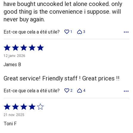
have bought uncooked let alone cooked. only
good thing is the convenience i suppose. will
never buy again.
Est-ce que cela a été utile?
1
3
Coté
5 sur
12 janv. 2026
5
James B
Great service! Friendly staff ! Great prices !!
Est-ce que cela a été utile?
2
4
Coté
4 sur
21 nov. 2025
5
Toni F