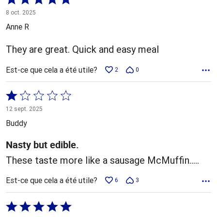
5 sur
8 oct. 2025
5
Anne R
They are great. Quick and easy meal
Est-ce que cela a été utile?
2
0
Coté
1 sur
12 sept. 2025
5
Buddy
Nasty but edible.
These taste more like a sausage McMuffin.....
Est-ce que cela a été utile?
6
3
Coté