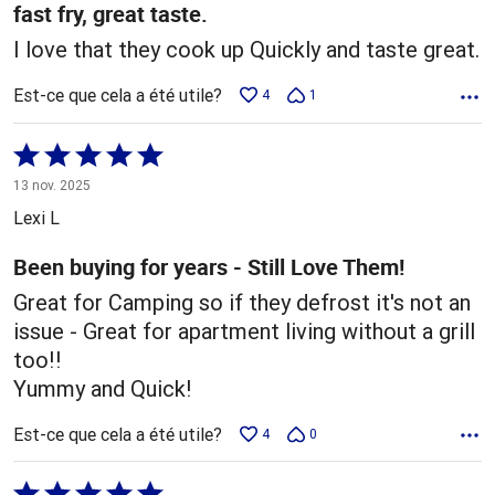
fast fry, great taste.
I love that they cook up Quickly and taste great.
Est-ce que cela a été utile?
4
1
Coté
5 sur
13 nov. 2025
5
Lexi L
Been buying for years - Still Love Them!
Great for Camping so if they defrost it's not an
issue - Great for apartment living without a grill
too!!
Yummy and Quick!
Est-ce que cela a été utile?
4
0
Coté