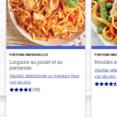
PORTIONS INDIVIDUELLES
PORTIONS IND
Linguine au poulet et au
Nouilles a
parmesan
Veuillez sé
Veuillez sélectionner un magasin pour
voir les prix.
voir les prix.
4.3
(38)
hors
4.1
de
hors
5
de
stars
5
stars