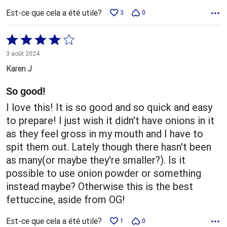
Est-ce que cela a été utile?
3
0
Coté
4 sur
3 août 2024
5
Karen J
So good!
I love this! It is so good and so quick and easy
to prepare! I just wish it didn't have onions in it
as they feel gross in my mouth and I have to
spit them out. Lately though there hasn't been
as many(or maybe they're smaller?). Is it
possible to use onion powder or something
instead maybe? Otherwise this is the best
fettuccine, aside from OG!
Est-ce que cela a été utile?
1
0