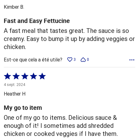
5
Kimber B.
Fast and Easy Fettucine
A fast meal that tastes great. The sauce is so
creamy. Easy to bump it up by adding veggies or
chicken.
Est-ce que cela a été utile?
3
0
Coté
5 sur
4 sept. 2024
5
Heather H
My go to item
One of my go to items. Delicious sauce &
enough of it! I sometimes add shredded
chicken or cooked veggies if I have them.