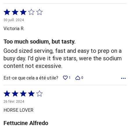
Coté
3 sur
30 juill. 2024
5
Victoria R.
Too much sodium, but tasty.
Good sized serving, fast and easy to prep on a
busy day. I'd give it five stars, were the sodium
content not excessive.
Est-ce que cela a été utile?
1
0
Coté
4 sur
26 févr. 2024
5
HORSE LOVER
Fettucine Alfredo