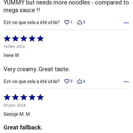
YUMMY but needs more noodles - compared to
mega sauce !!
Est-ce que cela a été utile?
1
0
Coté
5 sur
16 févr. 2024
5
Irene W
Very creamy. Great taste.
Est-ce que cela a été utile?
0
0
Coté
5 sur
30 janv. 2024
5
George M. M.
Great fallback.