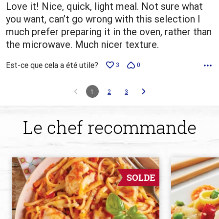
Love it! Nice, quick, light meal. Not sure what
you want, can’t go wrong with this selection I
much prefer preparing it in the oven, rather than
the microwave. Much nicer texture.
Est-ce que cela a été utile?
3
0
1
2
3
Le chef recommande
SOLDE