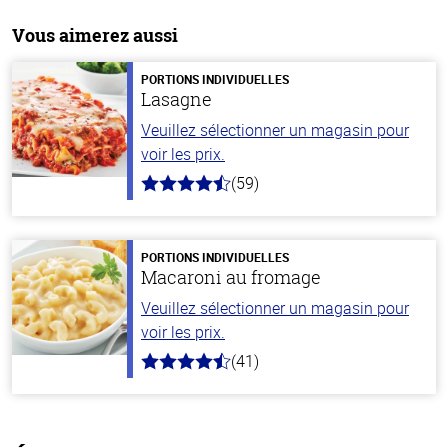
Vous aimerez aussi
PORTIONS INDIVIDUELLES
Lasagne
Veuillez sélectionner un magasin pour
voir les prix.
(59)
4.3
hors
de
5
stars
PORTIONS INDIVIDUELLES
Macaroni au fromage
Veuillez sélectionner un magasin pour
voir les prix.
(41)
4.4
hors
de
5
stars