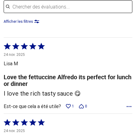
Chercher des évaluations
Afficher les filtres
Coté
5 sur
24 nov. 2025
5
Lisa M
Love the fettuccine Alfredo its perfect for lunch
or dinner
I love the rich tasty sauce 😋
Est-ce que cela a été utile?
1
0
Coté
5 sur
24 nov. 2025