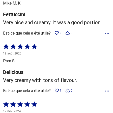
5
Mike M. K
Fettuccini
Very nice and creamy. It was a good portion.
Est-ce que cela a été utile?
0
0
Coté
5 sur
19 août 2025
5
Pam S
Delicious
Very creamy with tons of flavour.
Est-ce que cela a été utile?
1
0
Coté
5 sur
17 nov. 2024