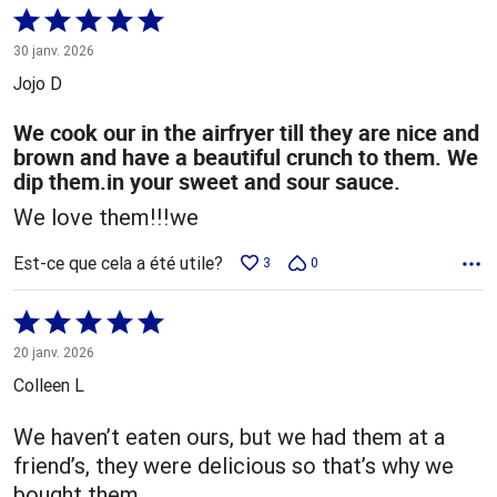
Coté
5 sur
30 janv. 2026
5
Jojo D
We cook our in the airfryer till they are nice and
brown and have a beautiful crunch to them. We
dip them.in your sweet and sour sauce.
We love them!!!we
Est-ce que cela a été utile?
3
0
Coté
5 sur
20 janv. 2026
5
Colleen L
We haven’t eaten ours, but we had them at a
friend’s, they were delicious so that’s why we
bought them.