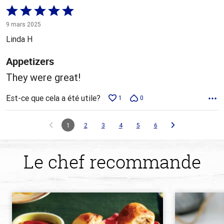
Coté
5 sur
9 mars 2025
5
Linda H
Appetizers
They were great!
Est-ce que cela a été utile?
1
0
1
2
3
4
5
6
Le chef recommande