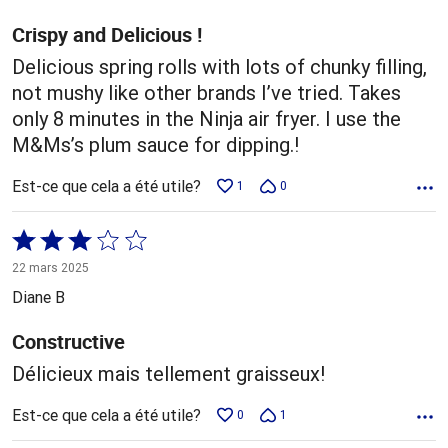
Crispy and Delicious !
Delicious spring rolls with lots of chunky filling,
not mushy like other brands I’ve tried. Takes
only 8 minutes in the Ninja air fryer. I use the
M&Ms’s plum sauce for dipping.!
Est-ce que cela a été utile?
1
0
Coté
3 sur
22 mars 2025
5
Diane B
Constructive
Délicieux mais tellement graisseux!
Est-ce que cela a été utile?
0
1