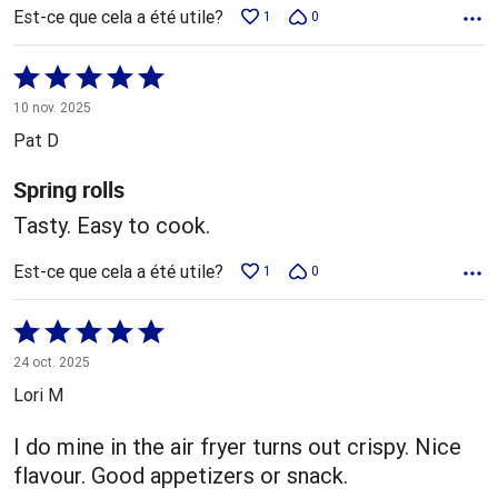
Est-ce que cela a été utile?
1
0
Coté
5 sur
10 nov. 2025
5
Pat D
Spring rolls
Tasty. Easy to cook.
Est-ce que cela a été utile?
1
0
Coté
5 sur
24 oct. 2025
5
Lori M
I do mine in the air fryer turns out crispy. Nice
flavour. Good appetizers or snack.