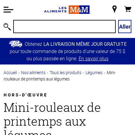
Information
relative à
Mon
Panie
l'accessibilité
magasin
Passer
Aller
Recherche
au
contenu
Obtenez
LA LIVRAISON MÊME JOUR GRATUITE
principal
pour toute commande de produits d’une valeur de 75 $
Retour à
ou plus passée en ligne.
En savoir plus
la
navigation
Accueil
Nos aliments
Tous les produits
Légumes
Mini-
principale
rouleaux de printemps aux légumes
HORS-D'ŒUVRE
Mini-rouleaux de
printemps aux
légumes