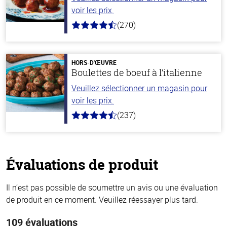
voir les prix.
(270)
4.5
hors
de
5
stars
HORS-D'ŒUVRE
Boulettes de boeuf à l’italienne
Veuillez sélectionner un magasin pour
voir les prix.
(237)
4.6
hors
de
5
stars
Évaluations de produit
Il n’est pas possible de soumettre un avis ou une évaluation
de produit en ce moment. Veuillez réessayer plus tard.
109 évaluations