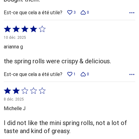
Est-ce que cela a été utile?
3
0
Coté
4 sur
10 déc. 2025
5
arianna g
the spring rolls were crispy & delicious.
Est-ce que cela a été utile?
1
0
Coté
2 sur
8 déc. 2025
5
Michelle J
I did not like the mini spring rolls, not a lot of
taste and kind of greasy.