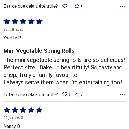
Est-ce que cela a été utile?
1
1
Coté
5 sur
20 juill. 2025
5
Yvette P.
Mini Vegetable Spring Rolls
The mini vegetable spring rolls are so delicious!
Perfect size.! Bake up beautifully! So tasty and
crisp. Truly a family favourite!
I always serve them when I’m entertaining too!
Est-ce que cela a été utile?
3
0
Coté
5 sur
29 juin 2025
5
Nancy B