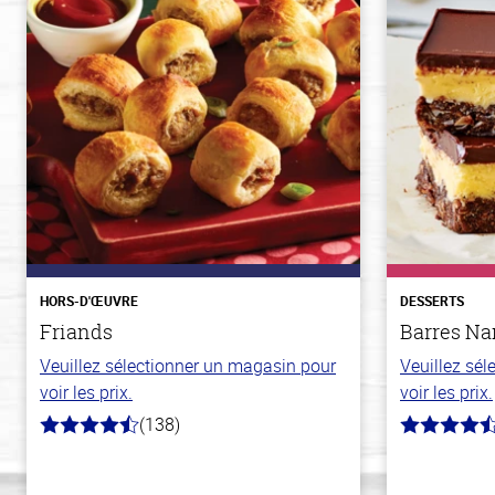
HORS-D'ŒUVRE
DESSERTS
Friands
Barres N
Veuillez sélectionner un magasin pour
Veuillez sé
voir les prix.
voir les prix.
(138)
4.3
4.4
hors
hors
de
de
5
5