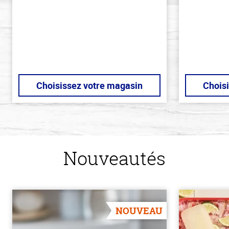
stars
stars
Choisissez votre magasin
Chois
Nouveautés
NOUVEAU