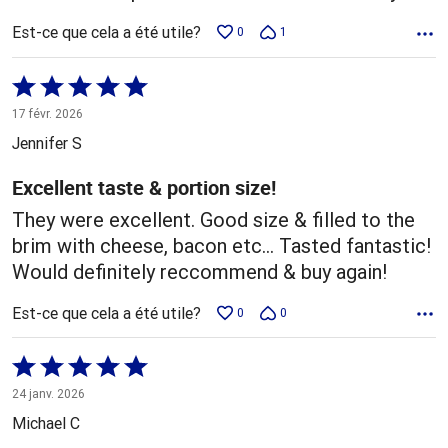
Est-ce que cela a été utile?
0
1
Coté
5 sur
17 févr. 2026
5
Jennifer S
Excellent taste & portion size!
They were excellent. Good size & filled to the
brim with cheese, bacon etc... Tasted fantastic!
Would definitely reccommend & buy again!
Est-ce que cela a été utile?
0
0
Coté
5 sur
24 janv. 2026
5
Michael C