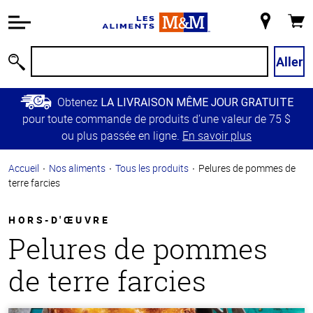
Information
relative à
Mon
Panie
l'accessibilité
magasin
Passer
Aller
Recherche
au
contenu
Obtenez
LA LIVRAISON MÊME JOUR GRATUITE
principal
pour toute commande de produits d’une valeur de 75 $
Retour à
ou plus passée en ligne.
En savoir plus
la
navigation
Accueil
Nos aliments
Tous les produits
Pelures de pommes de
principale
terre farcies
HORS-D'ŒUVRE
Pelures de pommes
de terre farcies