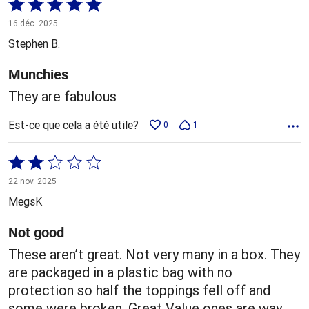
Coté
5 sur
16 déc. 2025
5
Stephen B.
Munchies
They are fabulous
Est-ce que cela a été utile?
0
1
Coté
2 sur
22 nov. 2025
5
MegsK
Not good
These aren’t great. Not very many in a box. They
are packaged in a plastic bag with no
protection so half the toppings fell off and
some were broken. Great Value ones are way