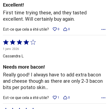
Excellent!
First time trying these, and they tasted
excellent. Will certainly buy again.
Est-ce que cela a été utile?
0
0
Coté
4 sur
1 janv. 2026
5
Cassandra L
Needs more bacon!
Really good! I always have to add extra bacon
and cheese though as there are only 2-3 bacon
bits per potato skin…
Est-ce que cela a été utile?
1
0