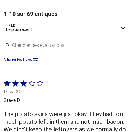
1-10 sur 69 critiques
TRIER
Le plus récent
Chercher des évaluations
Afficher les filtres
Coté
3 sur
18 févr. 2026
5
Steve D
The potato skins were just okay. They had too
much potato left in them and not much bacon.
We didn’t keep the leftovers as we normally do.