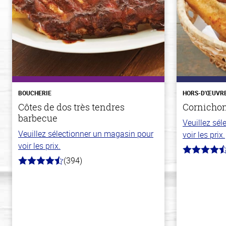
BOUCHERIE
HORS-D'ŒUVR
Côtes de dos très tendres
Cornichons
barbecue
Veuillez sé
Veuillez sélectionner un magasin pour
voir les prix.
voir les prix.
4.1
(394)
hors
4.7
de
hors
5
de
stars
5
stars