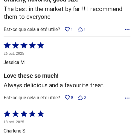
The best in the market by far!!! I recommend
them to everyone
Est-ce que cela a été utile?
1
1
Coté
5 sur
26 oct. 2025
5
Jessica M
Love these so much!
Always delicious and a favourite treat.
Est-ce que cela a été utile?
0
0
Coté
5 sur
18 oct. 2025
5
Charlene S