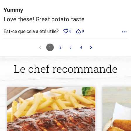
Yummy
Love these! Great potato taste
Est-ce que cela a été utile?
0
0
1
2
3
4
Le chef recommande