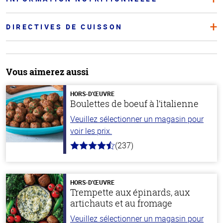
DIRECTIVES DE CUISSON
Vous aimerez aussi
HORS-D'ŒUVRE
Boulettes de boeuf à l’italienne
Veuillez sélectionner un magasin pour
voir les prix.
(237)
4.6
hors
de
5
stars
HORS-D'ŒUVRE
Trempette aux épinards, aux
artichauts et au fromage
Veuillez sélectionner un magasin pour