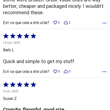
better, cheaper and packaged nicely. I wouldn’t
recommend these.
Est-ce que cela a été utile?
6
2
Coté
5 sur
14 nov. 2025
5
Barb L
Quick and simple to get my stuff
Est-ce que cela a été utile?
0
0
Coté
5 sur
9 nov. 2025
5
Susan Z
Crunchy, flavorful, good size