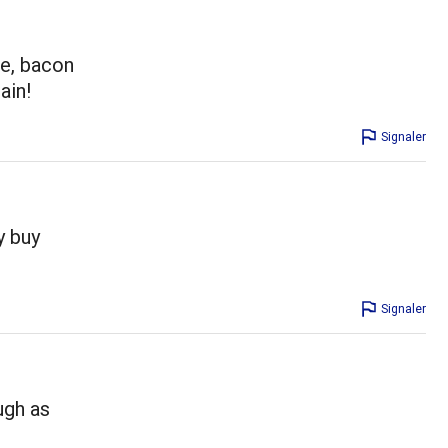
se, bacon
ain!
Signaler
y buy
Signaler
ugh as