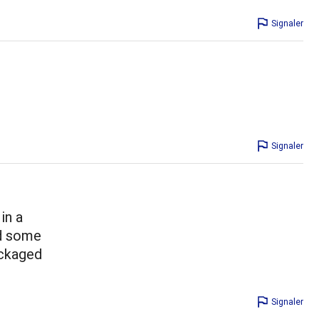
Signaler
Signaler
in a
nd some
ackaged
Signaler