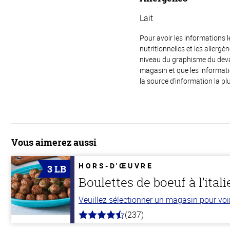
Lait
Pour avoir les informations l
nutritionnelles et les allerg
niveau du graphisme du devant
magasin et que les informat
la source d'information la plu
Vous aimerez aussi
HORS-D'ŒUVRE
3 LB
Boulettes de boeuf à l’ital
Veuillez sélectionner un magasin pour voir 
(237)
4.6
hors