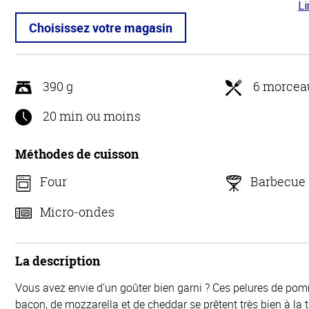
Li
4 s
5
Choisissez votre magasin
390 g
6 morcea
20 min ou moins
Méthodes de cuisson
Four
Barbecue
Micro-ondes
La description
Vous avez envie d’un goûter bien garni ? Ces pelures de pomm
bacon, de mozzarella et de cheddar se prêtent très bien à la