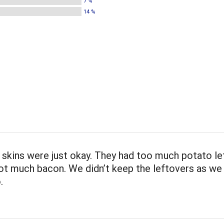
7 %
14 %
skins were just okay. They had too much potato lef
ot much bacon. We didn’t keep the leftovers as we
.