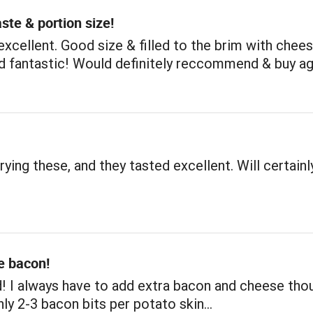
aste & portion size!
xcellent. Good size & filled to the brim with chee
ed fantastic! Would definitely reccommend & buy ag
rying these, and they tasted excellent. Will certainl
e bacon!
! I always have to add extra bacon and cheese tho
nly 2-3 bacon bits per potato skin…