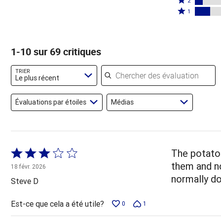
par
2
par
étoiles
2
Coté
65 %
1
6 %
par
étoiles
1 étoile
des
des
7 %
par
par
évaluateurs
évaluateurs
des
7 %
14 % des
1-10 sur 69 critiques
évaluateurs
des
évaluateurs
évaluateurs
Chercher des évaluations
TRIER
Le plus récent
Évaluations par étoiles
Médias
Coté
The potato 
3 sur
them and n
18 févr. 2026
5
normally do
Steve D
Est-ce que cela a été utile?
0
1