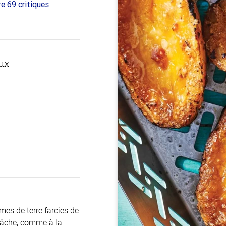
re 69 critiques
ur
ux
es de terre farcies de
 tâche, comme à la