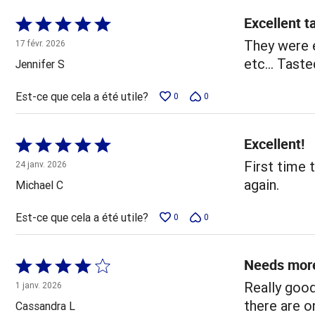
Excellent t
Coté
5 sur
They were e
17 févr. 2026
5
etc... Tast
Jennifer S
Est-ce que cela a été utile?
0
0
Excellent!
Coté
5 sur
First time t
24 janv. 2026
5
again.
Michael C
Est-ce que cela a été utile?
0
0
Needs mor
Coté
4 sur
Really good
1 janv. 2026
5
there are o
Cassandra L