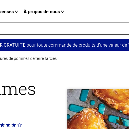
penses
À propos de nous
pour toute commande de produits d’une valeur de 7
R GRATUITE
lures de pommes de terre farcies
mmes
té