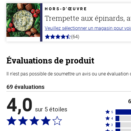
de
5
HORS-D'ŒUVRE
stars
Trempette aux épinards, a
Veuillez sélectionner un magasin pour voir 
(64)
4.4
hors
de
5
stars
Évaluations de produit
Il n’est pas possible de soumettre un avis ou une évaluation 
69 évaluations
4,0
6
sur 5 étoiles
Coté
5
Coté
5
4
4
Coté
étoiles
3
étoiles
3
Coté