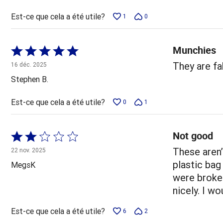
Est-ce que cela a été utile?
1
0
Munchies
Coté
5 sur
They are f
16 déc. 2025
5
Stephen B.
Est-ce que cela a été utile?
0
1
Not good
Coté
2 sur
These aren’
22 nov. 2025
5
plastic bag
MegsK
were broke
nicely. I w
Est-ce que cela a été utile?
6
2