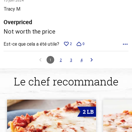
15 juin 2024
5
Tracy M
Overpriced
Not worth the price
Est-ce que cela a été utile?
2
0
1
2
3
4
Le chef recommande
2 LB