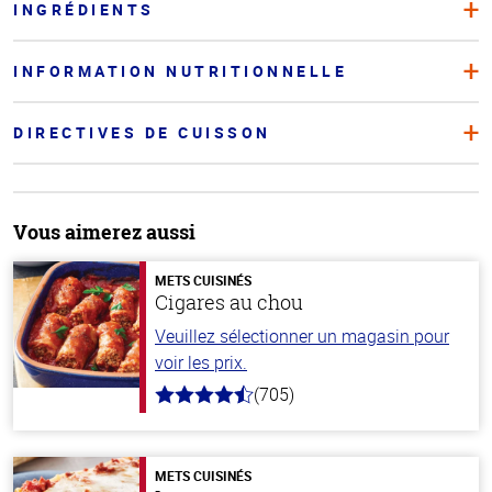
INGRÉDIENTS
INFORMATION NUTRITIONNELLE
DIRECTIVES DE CUISSON
Vous aimerez aussi
METS CUISINÉS
Cigares au chou
Veuillez sélectionner un magasin pour
voir les prix.
(705)
4.6
hors
de
5
stars
METS CUISINÉS