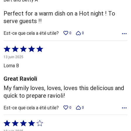
Perfect for a warm dish on a Hot night ! To
serve guests !!
Est-ce que cela a été utile?
0
0
Coté
5 sur
13 juin 2025
5
Lorna B
Great Ravioli
My family loves, loves, loves this delicious and
quick to prepare ravioli!
Est-ce que cela a été utile?
0
0
Coté
4 sur