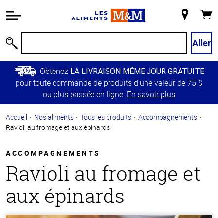
Information
relative à
Mon
Panie
l'accessibilité
magasin
Passer
Aller
Recherche
au
contenu
Obtenez
LA LIVRAISON MÊME JOUR GRATUITE
principal
pour toute commande de produits d’une valeur de 75 $
Retour à
ou plus passée en ligne.
En savoir plus
la
navigation
Accueil
Nos aliments
Tous les produits
Accompagnements
principale
Ravioli au fromage et aux épinards
ACCOMPAGNEMENTS
Ravioli au fromage et
aux épinards