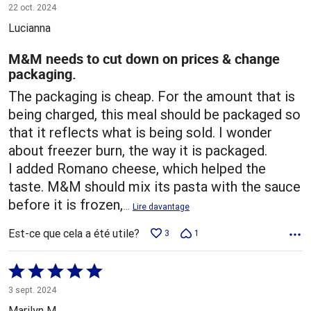
3 sur
22 oct. 2024
5
Lucianna
M&M needs to cut down on prices & change
packaging.
The packaging is cheap. For the amount that is
being charged, this meal should be packaged so
that it reflects what is being sold. I wonder
about freezer burn, the way it is packaged.
I added Romano cheese, which helped the
taste. M&M should mix its pasta with the sauce
before it is frozen,
…
Lire davantage
Est-ce que cela a été utile?
3
1
Coté
5 sur
3 sept. 2024
5
Marilyn M