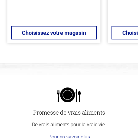
Choisissez votre magasin
Chois
Promesse de vrais aliments
De vrais aliments pour la vraie vie.
Pour en savoir plus