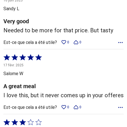
10 juin 2025
5
Sandy L
Very good
Needed to be more for that price. But tasty
Est-ce que cela a été utile?
0
0
Coté
5 sur
17 févr. 2025
5
Salome W
A great meal
I love this, but it never comes up in your offeres
Est-ce que cela a été utile?
0
0
Coté