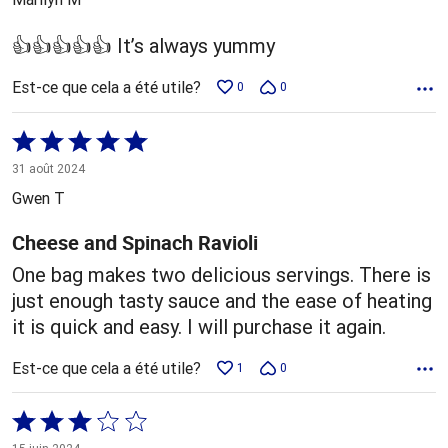
👍👍👍👍👍 It’s always yummy
Est-ce que cela a été utile?
0
0
Coté
5 sur
31 août 2024
5
Gwen T
Cheese and Spinach Ravioli
One bag makes two delicious servings. There is
just enough tasty sauce and the ease of heating
it is quick and easy. I will purchase it again.
Est-ce que cela a été utile?
1
0
Coté
3 sur