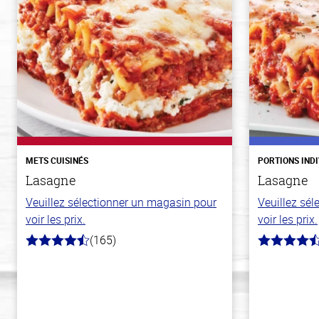
METS CUISINÉS
PORTIONS IND
Lasagne
Lasagne
Veuillez sélectionner un magasin pour
Veuillez sé
voir les prix.
voir les prix.
(165)
4.1
4.3
hors
hors
de
de
5
5
stars
stars