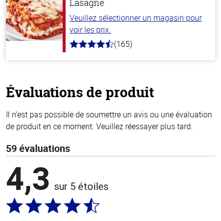
Lasagne
Veuillez sélectionner un magasin pour
voir les prix.
(165)
4.1
hors
de
5
stars
Évaluations de produit
Il n’est pas possible de soumettre un avis ou une évaluation
de produit en ce moment. Veuillez réessayer plus tard.
59 évaluations
4,3
sur 5 étoiles