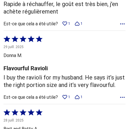
Rapide à réchauffer, le goût est très bien, j'en
achète régulièrement
Est-ce que cela a été utile?
1
1
Coté
5 sur
29 juill. 2025
5
Donna M.
Flavourful Ravioli
I buy the ravioli for my husband. He says it’s just
the right portion size and it’s very flavourful.
Est-ce que cela a été utile?
1
1
Coté
5 sur
28 juill. 2025
5
Bert and Betty A