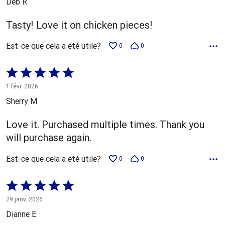
Deb R
Tasty! Love it on chicken pieces!
Est-ce que cela a été utile?
0
0
Coté
5 sur
1 févr. 2026
5
Sherry M
Love it. Purchased multiple times. Thank you
will purchase again.
Est-ce que cela a été utile?
0
0
Coté
5 sur
29 janv. 2026
5
Dianne E