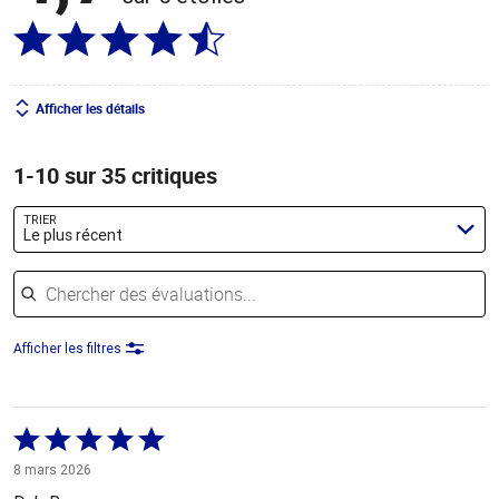
Afficher les détails
1-10 sur 35 critiques
TRIER
Le plus récent
Chercher des évaluations
Afficher les filtres
Coté
5 sur
8 mars 2026
5