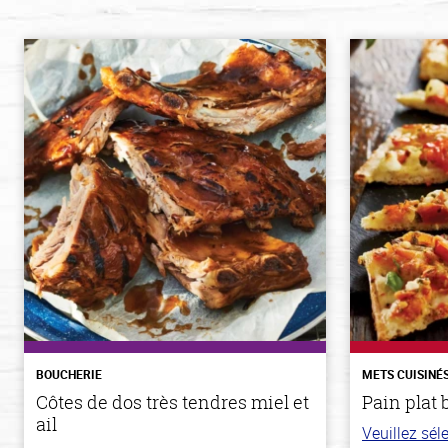
BOUCHERIE
METS CUISINÉ
Côtes de dos très tendres miel et
Pain plat 
ail
Veuillez sé