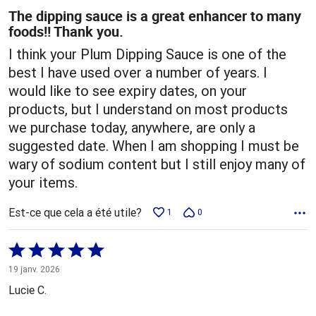
The dipping sauce is a great enhancer to many
foods!! Thank you.
I think your Plum Dipping Sauce is one of the
best I have used over a number of years. I
would like to see expiry dates, on your
products, but I understand on most products
we purchase today, anywhere, are only a
suggested date. When I am shopping I must be
wary of sodium content but I still enjoy many of
your items.
Est-ce que cela a été utile?
1
0
Coté
5 sur
19 janv. 2026
5
Lucie C.