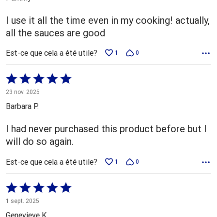
I use it all the time even in my cooking! actually,
all the sauces are good
Est-ce que cela a été utile?
1
0
Coté
5 sur
23 nov. 2025
5
Barbara P.
I had never purchased this product before but I
will do so again.
Est-ce que cela a été utile?
1
0
Coté
5 sur
1 sept. 2025
5
Genevieve K.