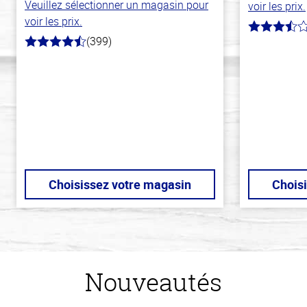
Veuillez sélectionner un magasin pour
voir les prix.
voir les prix.
3.8
(399)
hors
4.8
de
hors
5
de
stars
5
stars
Choisissez votre magasin
Chois
Nouveautés