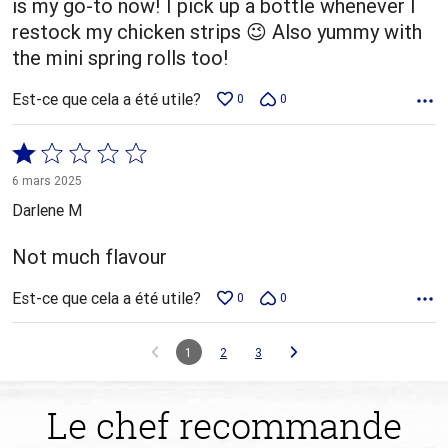
is my go-to now! I pick up a bottle whenever I
restock my chicken strips 😉 Also yummy with
the mini spring rolls too!
Est-ce que cela a été utile?
0
0
Coté
1 sur
6 mars 2025
5
Darlene M
Not much flavour
Est-ce que cela a été utile?
0
0
1
2
3
Le chef recommande