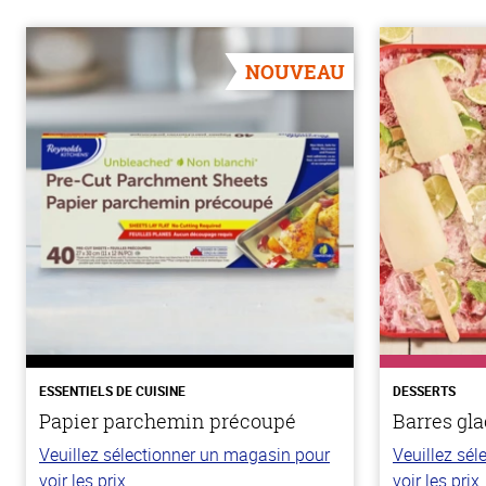
NOUVEAU
ESSENTIELS DE CUISINE
DESSERTS
Papier parchemin précoupé
Barres gla
Veuillez sélectionner un magasin pour
Veuillez sé
voir les prix.
voir les prix.