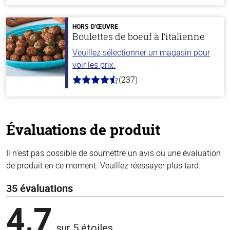
hors
de
5
stars
HORS-D'ŒUVRE
Boulettes de boeuf à l’italienne
Veuillez sélectionner un magasin pour
voir les prix.
(237)
4.6
hors
de
5
stars
Évaluations de produit
Il n’est pas possible de soumettre un avis ou une évaluation
de produit en ce moment. Veuillez réessayer plus tard.
35 évaluations
4,7
sur 5 étoiles