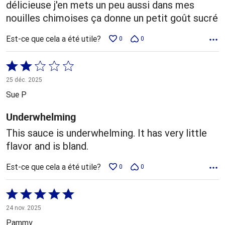
délicieuse j'en mets un peu aussi dans mes
nouilles chimoises ça donne un petit goût sucré
Est-ce que cela a été utile?
0
0
Coté
2 sur
25 déc. 2025
5
Sue P
Underwhelming
This sauce is underwhelming. It has very little
flavor and is bland.
Est-ce que cela a été utile?
0
0
Coté
5 sur
24 nov. 2025
5
Pammy