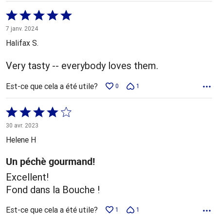
Coté
5 sur
7 janv. 2024
5
Halifax S.
Very tasty -- everybody loves them.
Est-ce que cela a été utile?
0
1
Coté
4 sur
30 avr. 2023
5
Helene H
Un péchè gourmand!
Excellent!
Fond dans la Bouche !
Est-ce que cela a été utile?
1
1