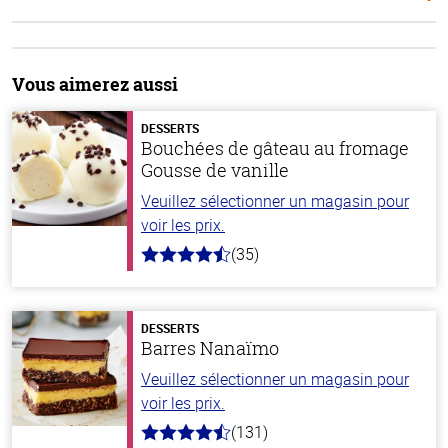
Vous aimerez aussi
DESSERTS
Bouchées de gâteau au fromage
Gousse de vanille
Veuillez sélectionner un magasin pour
voir les prix.
(35)
4.4
hors
de
5
stars
DESSERTS
Barres Nanaïmo
Veuillez sélectionner un magasin pour
voir les prix.
(131)
4.4