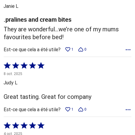
5
Janie L
.pralines and cream bites
They are wonderful…we’re one of my mums
favourites before bed!
Est-ce que cela a été utile?
1
0
Coté
5 sur
8 oct. 2025
5
Judy L
Great tasting. Great for company
Est-ce que cela a été utile?
1
0
Coté
5 sur
4 oct. 2025