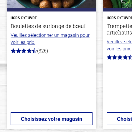
HORS-D'ŒUVRE
HORS-D'ŒUVR
Boulettes de surlonge de bœuf
Trempette
artichauts
Veuillez sélectionner un magasin pour
Veuillez sé
voir les prix.
voir les prix.
(326)
4.6
hors
4.4
de
hors
5
de
stars
5
stars
Choisissez votre magasin
Chois