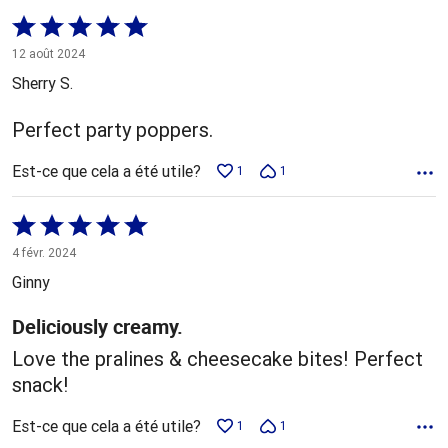
Coté
5 sur
12 août 2024
5
Sherry S.
Perfect party poppers.
Est-ce que cela a été utile?
1
1
Coté
5 sur
4 févr. 2024
5
Ginny
Deliciously creamy.
Love the pralines & cheesecake bites! Perfect
snack!
Est-ce que cela a été utile?
1
1