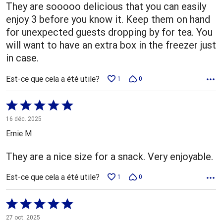
They are sooooo delicious that you can easily
enjoy 3 before you know it. Keep them on hand
for unexpected guests dropping by for tea. You
will want to have an extra box in the freezer just
in case.
Est-ce que cela a été utile?
1
0
Coté
5 sur
16 déc. 2025
5
Ernie M
They are a nice size for a snack. Very enjoyable.
Est-ce que cela a été utile?
1
0
Coté
5 sur
27 oct. 2025