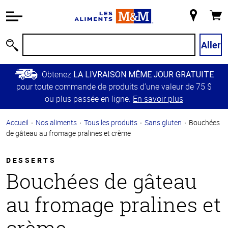
Information
relative à
Mon
Panie
l'accessibilité
magasin
Passer
Aller
Recherche
au
contenu
Obtenez
LA LIVRAISON MÊME JOUR GRATUITE
principal
pour toute commande de produits d’une valeur de 75 $
Retour à
ou plus passée en ligne.
En savoir plus
la
navigation
Accueil
Nos aliments
Tous les produits
Sans gluten
Bouchées
principale
de gâteau au fromage pralines et crème
DESSERTS
Bouchées de gâteau
au fromage pralines et
crème