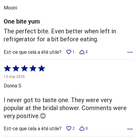
5
Mooni
One bite yum
The perfect bite. Even better when left in
refrigerator for a bit before eating.
Est-ce que cela a été utile?
1
0
Coté
5 sur
13 mai 2025
5
Donna S
I never got to taste one. They were very
popular at the bridal shower. Comments were
very positive.😊
Est-ce que cela a été utile?
2
0