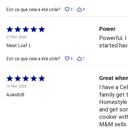
Est-ce que cela a été utile?
2
0
Power
Coté
5 sur
Powerful. I
27 févr. 2026
5
started hav
Meat Loaf L
Est-ce que cela a été utile?
3
1
Great when
Coté
5 sur
I have a Ce
16 févr. 2026
5
family get 
AJandUB
Homestyle 
and get som
cooker with
M&M sells 