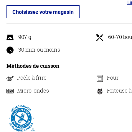
Li
4.6
5
Choisissez votre magasin
907 g
60-70 bou
30 min ou moins
Méthodes de cuisson
Poêle à frire
Four
Micro-ondes
Friteuse à