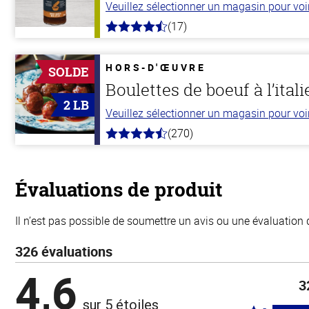
Veuillez sélectionner un magasin pour voir 
(17)
4.8
hors
de
5
HORS-D'ŒUVRE
SOLDE
stars
Boulettes de boeuf à l’ital
2 LB
Veuillez sélectionner un magasin pour voir 
(270)
4.5
hors
de
5
stars
Évaluations de produit
Il n’est pas possible de soumettre un avis ou une évaluation 
326 évaluations
4,6
3
sur 5 étoiles