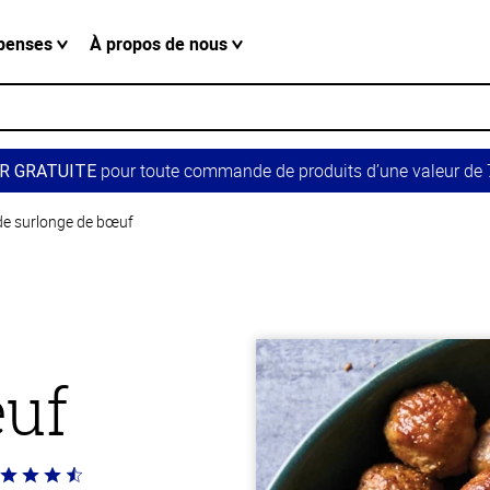
penses
À propos de nous
pour toute commande de produits d’une valeur de 7
R GRATUITE
de surlonge de bœuf
œuf
té