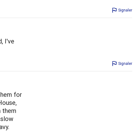
Signaler
, I've
Signaler
them for
House,
n them
 slow
avy.