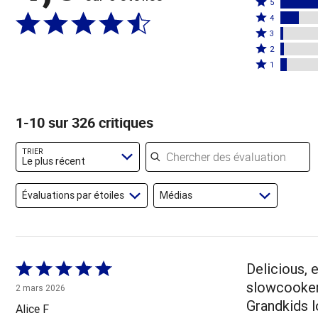
Coté
5
Coté
5
4
4
Coté
étoiles
3
étoiles
3
Coté
par
2
par
étoiles
2
Coté
80 %
1
12 %
par
étoiles
1 étoile
des
des
2 %
par
par
évaluateurs
évaluateurs
des
2 %
4 % des
1-10 sur 326 critiques
évaluateurs
des
évaluateurs
évaluateurs
Chercher des évaluations
TRIER
Le plus récent
Évaluations par étoiles
Médias
Coté
Delicious, 
5 sur
slowcooker 
2 mars 2026
5
Grandkids 
Alice F