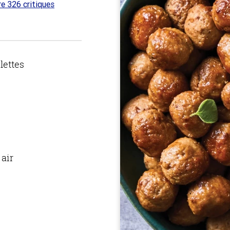
re 326 critiques
 sur
lettes
 air