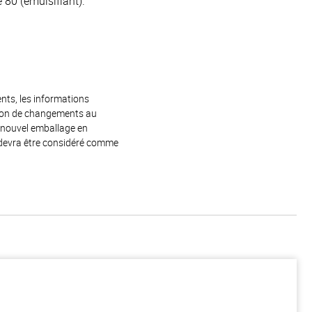
 80 (émulsifiant).
ents, les informations
raison de changements au
e nouvel emballage en
 devra être considéré comme