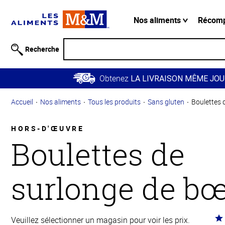
Information
relative à
Nos aliments
Récom
l'accessibilité
Passer
Recherche
au
contenu
Obtenez
principal
LA LIVRAISON MÊME JOU
Retour à
Accueil
Nos aliments
Tous les produits
Sans gluten
Boulettes 
la
navigation
principale
HORS-D'ŒUVRE
Boulettes de
surlonge de b
Co
Veuillez sélectionner un magasin pour voir les prix.