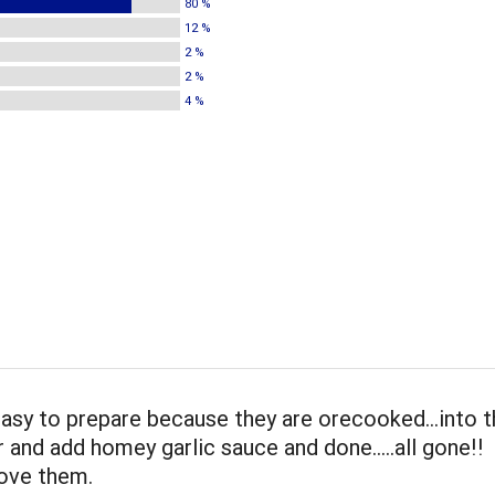
80 %
12 %
2 %
2 %
4 %
easy to prepare because they are orecooked...into 
and add homey garlic sauce and done.....all gone!!
love them.