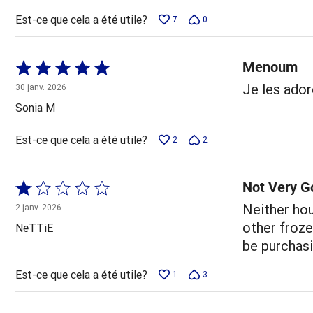
Est-ce que cela a été utile?
7
0
Menoum
Coté
5 sur
Je les ador
30 janv. 2026
5
Sonia M
Est-ce que cela a été utile?
2
2
Not Very G
Coté
1 sur
Neither hou
2 janv. 2026
5
other frozen
NeTTiE
be purchasi
Est-ce que cela a été utile?
1
3