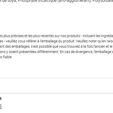
ine de soya, Phosphate tricalcique (anti-agglomérant), Polysorbate
es plus précises et les plus récentes sur nos produits - incluant les ingrédi
ènes - veuillez vous référer à l’emballage du produit. Veuillez noter qu’en 
 des emballages, il est possible que vous trouviez à la fois l’ancien et l
ions y soient présentées différemment. En cas de divergence, l’emballage
s fiable.
R
l