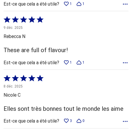
Est-ce que cela a été utile?
1
1
Coté
5 sur
9 déc. 2025
5
Rebecca N
These are full of flavour!
Est-ce que cela a été utile?
1
1
Coté
5 sur
8 déc. 2025
5
Nicole C
Elles sont très bonnes tout le monde les aime
Est-ce que cela a été utile?
3
0