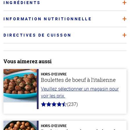
INGRÉDIENTS
INFORMATION NUTRITIONNELLE
DIRECTIVES DE CUISSON
Vous aimerez aussi
HORS-D'ŒUVRE
Boulettes de boeuf à l’italienne
Veuillez sélectionner un magasin pour
voir les prix.
(237)
4.6
hors
de
5
stars
HORS-D'ŒUVRE