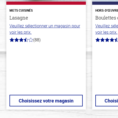
METS CUISINÉS
HORS-D'ŒUVR
Lasagne
Boulettes 
Veuillez sélectionner un magasin pour
Veuillez sé
voir les prix.
voir les prix.
(88)
3.8
4.6
hors
hors
de
de
5
5
stars
stars
Choisissez votre magasin
Chois