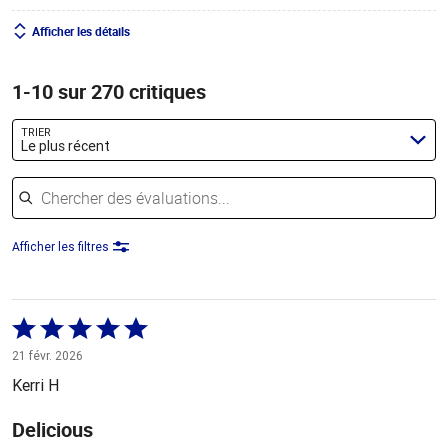
Afficher les détails
1-10 sur 270 critiques
TRIER
Le plus récent
Chercher des évaluations
Afficher les filtres
Coté
5 sur
21 févr. 2026
5
Kerri H
Delicious