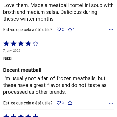
Love them. Made a meatball tortellini soup with
broth and medium salsa. Delicious during
theses winter months.
Est-ce que cela a été utile?
2
1
Coté
4 sur
7 janv. 2026
5
Nikki
Decent meatball
I'm usually not a fan of frozen meatballs, but
these have a great flavor and do not taste as
processed as other brands.
Est-ce que cela a été utile?
3
1
Coté