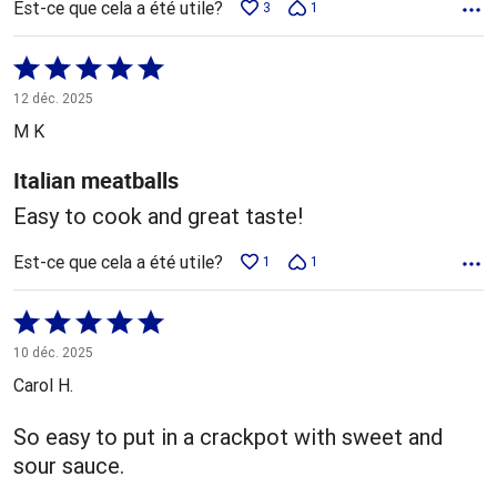
Est-ce que cela a été utile?
3
1
Coté
5 sur
12 déc. 2025
5
M K
Italian meatballs
Easy to cook and great taste!
Est-ce que cela a été utile?
1
1
Coté
5 sur
10 déc. 2025
5
Carol H.
So easy to put in a crackpot with sweet and
sour sauce.