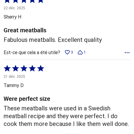
5 sur
22 déc. 2025
5
Sherry H
Great meatballs
Fabulous meatballs. Excellent quality
Est-ce que cela a été utile?
3
1
Coté
5 sur
21 déc. 2025
5
Tammy D
Were perfect size
These meatballs were used in a Swedish
meatball recipe and they were perfect. I do
cook them more because I like them well done.