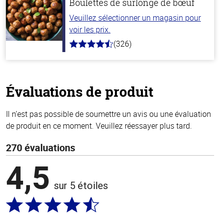
Boulettes de surlonge de bœuf
Veuillez sélectionner un magasin pour
voir les prix.
(326)
4.6
hors
de
5
stars
Évaluations de produit
Il n’est pas possible de soumettre un avis ou une évaluation
de produit en ce moment. Veuillez réessayer plus tard.
270 évaluations
4,5
sur 5 étoiles