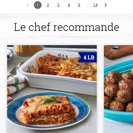
…
1
2
3
4
5
14
Le chef recommande
4 LB