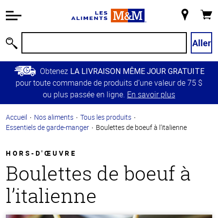
Information
relative à
Mon
Panie
l'accessibilité
magasin
Passer
Aller
Recherche
au
contenu
Obtenez
LA LIVRAISON MÊME JOUR GRATUITE
principal
pour toute commande de produits d’une valeur de 75 $
Retour à
ou plus passée en ligne.
En savoir plus
la
navigation
Accueil
Nos aliments
Tous les produits
principale
Essentiels de garde-manger
Boulettes de boeuf à l’italienne
HORS-D'ŒUVRE
Boulettes de boeuf à
l’italienne