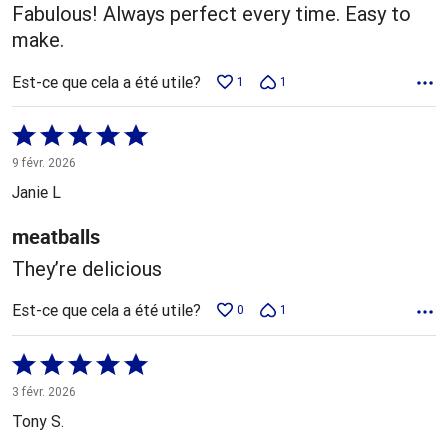
Fabulous! Always perfect every time. Easy to
make.
Est-ce que cela a été utile?
1
1
Coté
5 sur
9 févr. 2026
5
Janie L
meatballs
They’re delicious
Est-ce que cela a été utile?
0
1
Coté
5 sur
3 févr. 2026
5
Tony S.