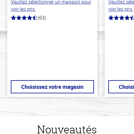
Veuillez sélectionner un magasin pour
Veuillez sé
voir les prix.
voir les prix.
(63)
4.6
4.6
hors
hors
de
de
5
5
stars
stars
Choisissez votre magasin
Chois
Nouveautés