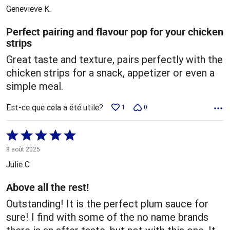
5
Genevieve K.
Perfect pairing and flavour pop for your chicken
strips
Great taste and texture, pairs perfectly with the
chicken strips for a snack, appetizer or even a
simple meal.
Est-ce que cela a été utile?
1
0
Coté
5 sur
8 août 2025
5
Julie C
Above all the rest!
Outstanding! It is the perfect plum sauce for
sure! I find with some of the no name brands