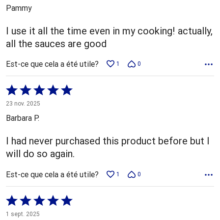
5
Pammy
I use it all the time even in my cooking! actually,
all the sauces are good
Est-ce que cela a été utile?
1
0
Coté
5 sur
23 nov. 2025
5
Barbara P.
I had never purchased this product before but I
will do so again.
Est-ce que cela a été utile?
1
0
Coté
5 sur
1 sept. 2025