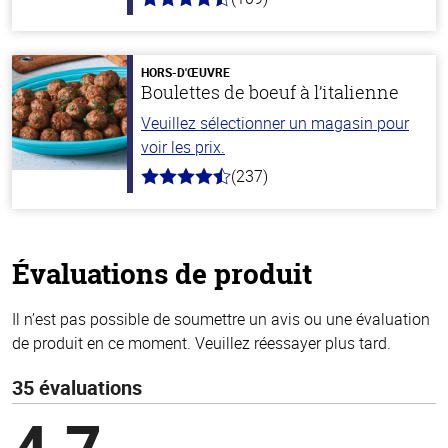
4.8
hors
de
5
stars
HORS-D'ŒUVRE
Boulettes de boeuf à l’italienne
Veuillez sélectionner un magasin pour
voir les prix.
(237)
4.6
hors
de
5
stars
Évaluations de produit
Il n’est pas possible de soumettre un avis ou une évaluation
de produit en ce moment. Veuillez réessayer plus tard.
35 évaluations
4,7