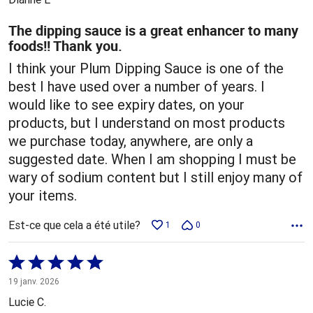
The dipping sauce is a great enhancer to many
foods!! Thank you.
I think your Plum Dipping Sauce is one of the
best I have used over a number of years. I
would like to see expiry dates, on your
products, but I understand on most products
we purchase today, anywhere, are only a
suggested date. When I am shopping I must be
wary of sodium content but I still enjoy many of
your items.
Est-ce que cela a été utile?
1
0
Coté
5 sur
19 janv. 2026
5
Lucie C.