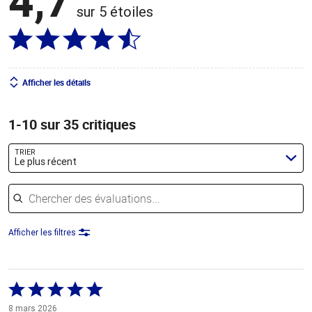
sur 5 étoiles
Afficher les détails
1-10 sur 35 critiques
TRIER
Le plus récent
Chercher des évaluations
Afficher les filtres
Coté
5 sur
8 mars 2026