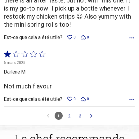
there is an after taste, but not with this one. It
is my go-to now! I pick up a bottle whenever I
restock my chicken strips 😉 Also yummy with
the mini spring rolls too!
Est-ce que cela a été utile?
0
0
Coté
1 sur
6 mars 2025
5
Darlene M
Not much flavour
Est-ce que cela a été utile?
0
0
1
2
3
Le chef recommande