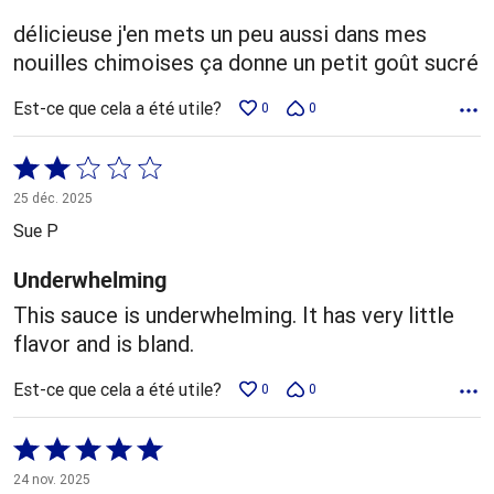
délicieuse j'en mets un peu aussi dans mes
nouilles chimoises ça donne un petit goût sucré
Est-ce que cela a été utile?
0
0
Coté
2 sur
25 déc. 2025
5
Sue P
Underwhelming
This sauce is underwhelming. It has very little
flavor and is bland.
Est-ce que cela a été utile?
0
0
Coté
5 sur
24 nov. 2025