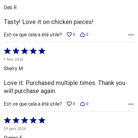
5
Deb R
Tasty! Love it on chicken pieces!
Est-ce que cela a été utile?
0
0
Coté
5 sur
1 févr. 2026
5
Sherry M
Love it. Purchased multiple times. Thank you
will purchase again.
Est-ce que cela a été utile?
0
0
Coté
5 sur
29 janv. 2026
5
Dianne E