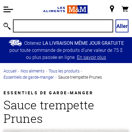
Information
relative à
Mon
Panie
l'accessibilité
magasin
Passer
Aller
Recherche
au
contenu
Obtenez
LA LIVRAISON MÊME JOUR GRATUITE
principal
pour toute commande de produits d’une valeur de 75 $
Retour à
ou plus passée en ligne.
En savoir plus
la
navigation
Accueil
Nos aliments
Tous les produits
principale
Essentiels de garde-manger
Sauce trempette Prunes
ESSENTIELS DE GARDE-MANGER
Sauce trempette
Prunes