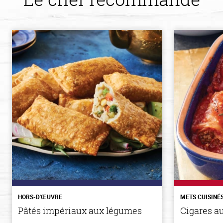
HORS-D'ŒUVRE
METS CUISINÉ
Pâtés impériaux aux légumes
Cigares a