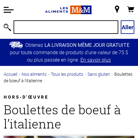
Information
relative à
Mon
Panie
l'accessibilité
magasin
Passer
Aller
Recherche
au
contenu
Obtenez
LA LIVRAISON MÊME JOUR GRATUITE
principal
pour toute commande de produits d’une valeur de 75 $
Retour à
ou plus passée en ligne.
En savoir plus
la
navigation
Accueil
Nos aliments
Tous les produits
Sans gluten
Boulettes
principale
de boeuf à l’italienne
HORS-D'ŒUVRE
Boulettes de boeuf à
l’italienne