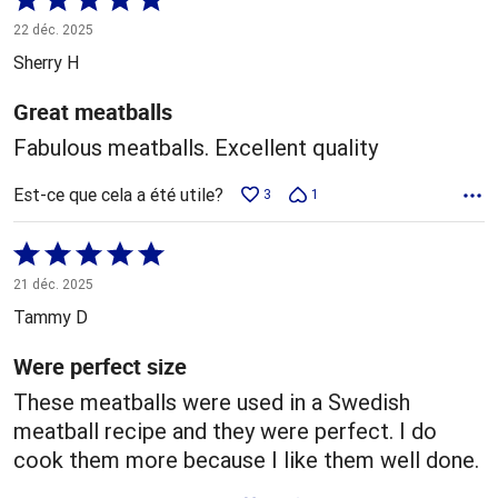
5 sur
22 déc. 2025
5
Sherry H
Great meatballs
Fabulous meatballs. Excellent quality
Est-ce que cela a été utile?
3
1
Coté
5 sur
21 déc. 2025
5
Tammy D
Were perfect size
These meatballs were used in a Swedish
meatball recipe and they were perfect. I do
cook them more because I like them well done.