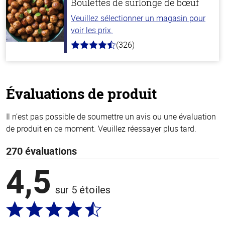
Boulettes de surlonge de bœuf
Veuillez sélectionner un magasin pour
voir les prix.
(326)
4.6
hors
de
5
stars
Évaluations de produit
Il n’est pas possible de soumettre un avis ou une évaluation
de produit en ce moment. Veuillez réessayer plus tard.
270 évaluations
4,5
sur 5 étoiles