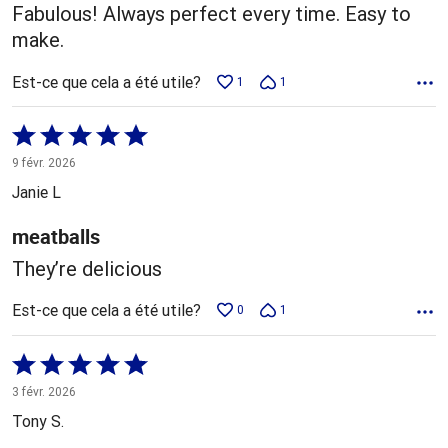
Fabulous! Always perfect every time. Easy to
make.
Est-ce que cela a été utile?
1
1
Coté
5 sur
9 févr. 2026
5
Janie L
meatballs
They’re delicious
Est-ce que cela a été utile?
0
1
Coté
5 sur
3 févr. 2026
5
Tony S.