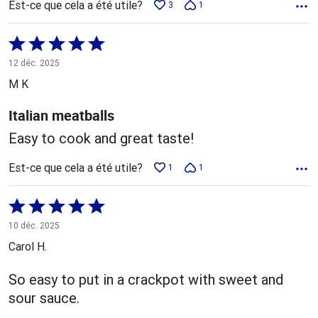
Est-ce que cela a été utile?
3
1
Coté
5 sur
12 déc. 2025
5
M K
Italian meatballs
Easy to cook and great taste!
Est-ce que cela a été utile?
1
1
Coté
5 sur
10 déc. 2025
5
Carol H.
So easy to put in a crackpot with sweet and
sour sauce.