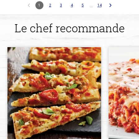
…
1
2
3
4
5
14
Le chef recommande