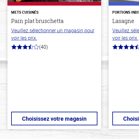
METS CUISINÉS
PORTIONS IND
Pain plat bruschetta
Lasagne
Veuillez sélectionner un magasin pour
Veuillez sé
voir les prix.
voir les prix.
(40)
3.8
4.3
hors
hors
de
de
5
5
stars
stars
Choisissez votre magasin
Chois