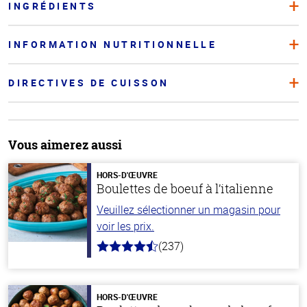
INGRÉDIENTS
INFORMATION NUTRITIONNELLE
DIRECTIVES DE CUISSON
Vous aimerez aussi
HORS-D'ŒUVRE
Boulettes de boeuf à l’italienne
Veuillez sélectionner un magasin pour
voir les prix.
(237)
4.6
hors
de
5
stars
HORS-D'ŒUVRE