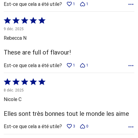
Est-ce que cela a été utile?
1
1
Coté
5 sur
9 déc. 2025
5
Rebecca N
These are full of flavour!
Est-ce que cela a été utile?
1
1
Coté
5 sur
8 déc. 2025
5
Nicole C
Elles sont très bonnes tout le monde les aime
Est-ce que cela a été utile?
3
0