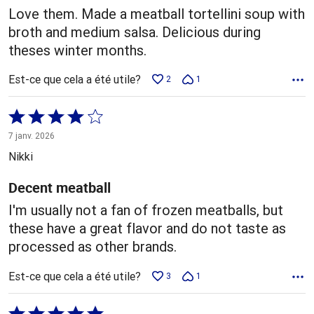
Love them. Made a meatball tortellini soup with
broth and medium salsa. Delicious during
theses winter months.
Est-ce que cela a été utile?
2
1
Coté
4 sur
7 janv. 2026
5
Nikki
Decent meatball
I'm usually not a fan of frozen meatballs, but
these have a great flavor and do not taste as
processed as other brands.
Est-ce que cela a été utile?
3
1
Coté