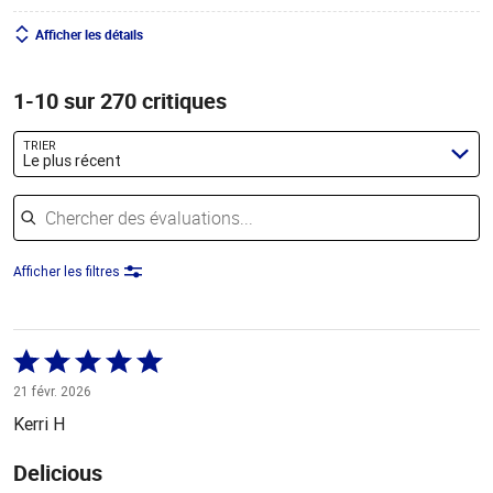
Afficher les détails
1-10 sur 270 critiques
TRIER
Le plus récent
Chercher des évaluations
Afficher les filtres
Coté
5 sur
21 févr. 2026
5
Kerri H
Delicious