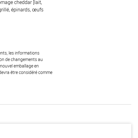
omage cheddar [lait,
rillé, épinards, œufs
ents, les informations
raison de changements au
e nouvel emballage en
 devra être considéré comme