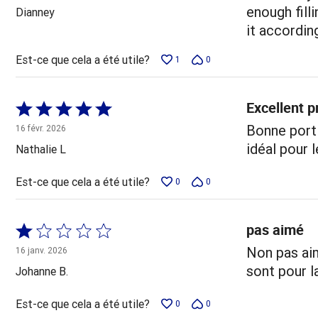
5
enough fill
Dianney
it accordin
Est-ce que cela a été utile?
1
0
Excellent p
Coté
5 sur
Bonne porti
16 févr. 2026
5
idéal pour l
Nathalie L
Est-ce que cela a été utile?
0
0
pas aimé
Coté
1 sur
Non pas ai
16 janv. 2026
5
sont pour l
Johanne B.
Est-ce que cela a été utile?
0
0