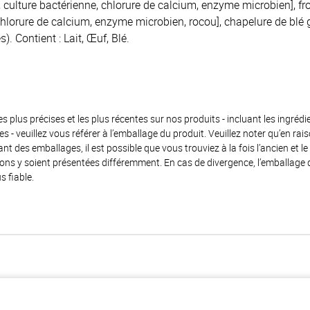
, culture bactérienne, chlorure de calcium, enzyme microbien], fr
 chlorure de calcium, enzyme microbien, rocou], chapelure de blé g
s). Contient : Lait, Œuf, Blé.
es plus précises et les plus récentes sur nos produits - incluant les ingrédi
ènes - veuillez vous référer à l’emballage du produit. Veuillez noter qu’en 
 des emballages, il est possible que vous trouviez à la fois l’ancien et l
ions y soient présentées différemment. En cas de divergence, l’emballage
s fiable.