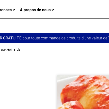
penses
À propos de nous
pour toute commande de produits d’une valeur de 7
R GRATUITE
t aux épinards