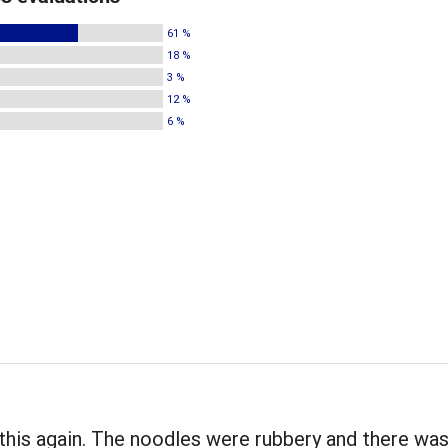
61 %
18 %
3 %
12 %
6 %
 this again. The noodles were rubbery and there was