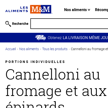
Information
relative à
Nos aliments
Récom
l'accessibilité
Passer
Recherche
au
contenu
Obtenez
principal
LA LIVRAISON MÊME JOU
Retour à
Accueil
Nos aliments
Tous les produits
Cannelloni au fromage e
la
navigation
principale
PORTIONS INDIVIDUELLES
Cannelloni au
fromage et aux
épinards