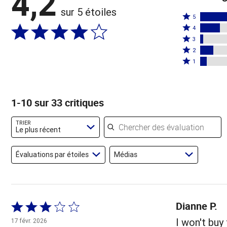
4,2
sur 5 étoiles
Coté
5
Coté
5
4
4
Coté
étoiles
3
étoiles
3
Coté
par
2
par
étoiles
2
Coté
61 %
1
18 %
par
étoiles
1 étoile
des
des
3 %
par
par
évaluateurs
évaluateurs
des
12 %
6 % des
1-10 sur 33 critiques
évaluateurs
des
évaluateurs
évaluateurs
Chercher des évaluations
TRIER
Le plus récent
Évaluations par étoiles
Médias
Dianne P.
Coté
3 sur
I won't buy
17 févr. 2026