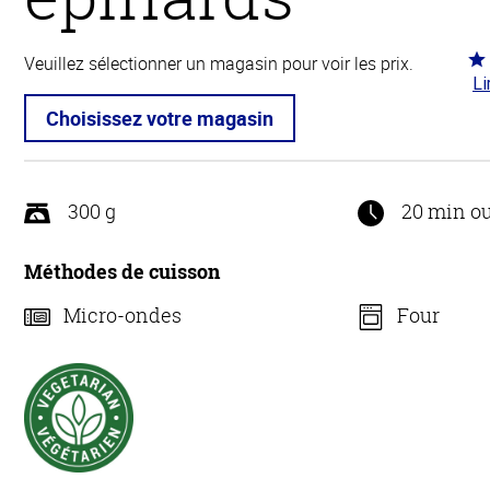
Co
Veuillez sélectionner un magasin pour voir les prix.
Li
4.2
5
Choisissez votre magasin
300 g
20 min o
Méthodes de cuisson
Micro-ondes
Four