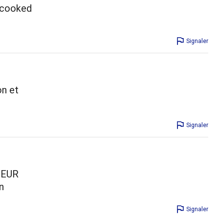
I cooked
Signaler
on et
Signaler
COEUR
n
Signaler