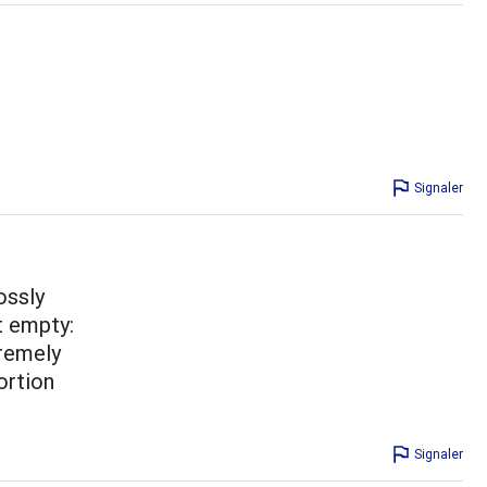
Signaler
ossly
t empty:
tremely
ortion
Signaler