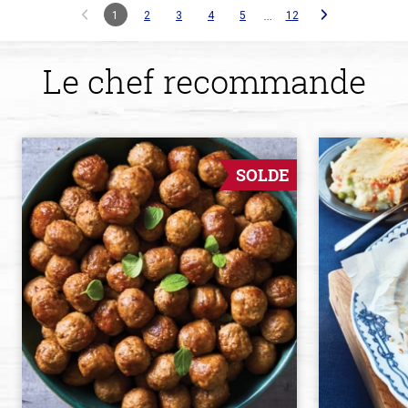
…
1
2
3
4
5
12
Le chef recommande
SOLDE