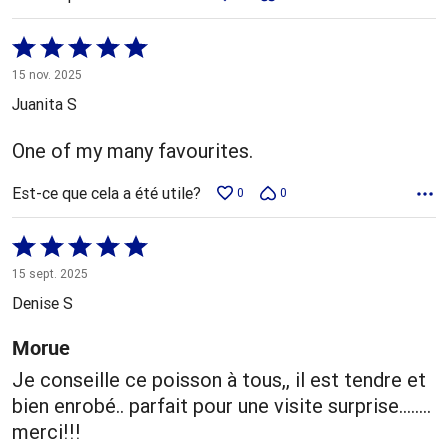
Coté
5 sur
15 nov. 2025
5
Juanita S
One of my many favourites.
Est-ce que cela a été utile?
0
0
Coté
5 sur
15 sept. 2025
5
Denise S
Morue
Je conseille ce poisson à tous,, il est tendre et
bien enrobé.. parfait pour une visite surprise........
merci!!!