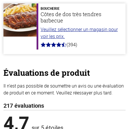
5
stars
BOUCHERIE
Côtes de dos très tendres
barbecue
Veuillez sélectionner un magasin pour
voir les prix.
(394)
4.7
hors
de
5
stars
Évaluations de produit
Il n’est pas possible de soumettre un avis ou une évaluation
de produit en ce moment. Veuillez réessayer plus tard.
217 évaluations
4,7
sur 5 étoiles