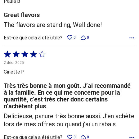
Paula B
Great flavors
The flavors are standing, Well done!
Est-ce que cela a été utile?
0
0
Coté
4 sur
2 déc. 2025
5
Ginette P
Très très bonne à mon goût. J’ai recommandé
à la famille. En ce qui me concerne pour la
quantité, c’est très cher donc certains
n’achètent plus.
Delicieuse, panure très bonne aussi. J’en achète
lors de mes offres ou quand j’ai un rabais.
Est-ce que cela a été utile?
0
0