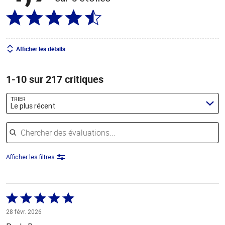
Afficher les détails
1-10 sur 217 critiques
TRIER
Le plus récent
Chercher des évaluations
Afficher les filtres
Coté
5 sur
28 févr. 2026
5