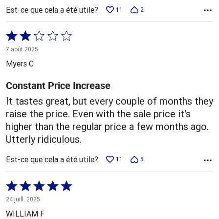
Est-ce que cela a été utile?
11
2
Coté
2 sur
7 août 2025
5
Myers C
Constant Price Increase
It tastes great, but every couple of months they
raise the price. Even with the sale price it's
higher than the regular price a few months ago.
Utterly ridiculous.
Est-ce que cela a été utile?
11
5
Coté
5 sur
24 juill. 2025
5
WILLIAM F