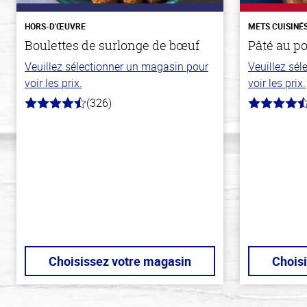
HORS-D'ŒUVRE
METS CUISINÉ
Boulettes de surlonge de bœuf
Pâté au p
Veuillez sélectionner un magasin pour
Veuillez sé
voir les prix.
voir les prix.
(326)
4.6
4.3
hors
hors
de
de
5
5
stars
stars
Choisissez votre magasin
Chois