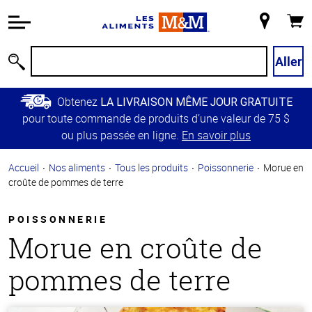
Information
relative à
Mon
Panie
l'accessibilité
magasin
Passer
Aller
Recherche
au
contenu
Obtenez
LA LIVRAISON MÊME JOUR GRATUITE
principal
pour toute commande de produits d’une valeur de 75 $
Retour à
ou plus passée en ligne.
En savoir plus
la
navigation
Accueil
Nos aliments
Tous les produits
Poissonnerie
Morue en
principale
croûte de pommes de terre
POISSONNERIE
Morue en croûte de
pommes de terre