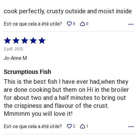
cook perfectly, crusty outside and moist inside
Est-ce que cela a été utile?
0
0
Coté
5 sur
3 juill. 2025
5
Jo-Anne M
Scrumptious Fish
This is the best fish I have ever had,when they
are done cooking but them on Hi in the broiler
for about two and a half minutes to bring out
the crispiness and flavour of the crust.
Mmmmm you will love it!
Est-ce que cela a été utile?
2
1