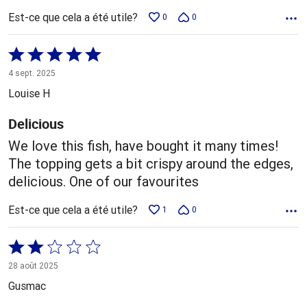
Est-ce que cela a été utile?
0
0
Coté
5 sur
4 sept. 2025
5
Louise H
Delicious
We love this fish, have bought it many times!
The topping gets a bit crispy around the edges,
delicious. One of our favourites
Est-ce que cela a été utile?
1
0
Coté
2 sur
28 août 2025
5
Gusmac