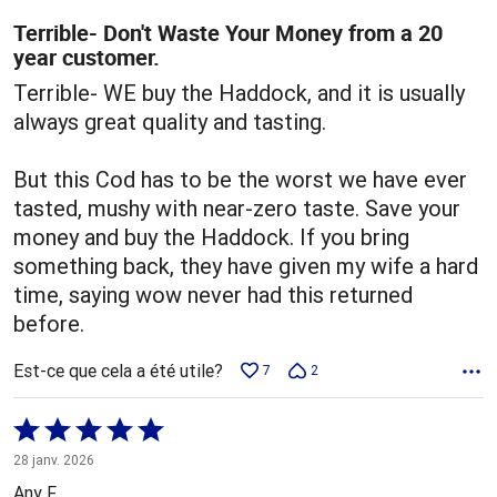
Terrible- Don't Waste Your Money from a 20
year customer.
Terrible- WE buy the Haddock, and it is usually
always great quality and tasting.
But this Cod has to be the worst we have ever
tasted, mushy with near-zero taste. Save your
money and buy the Haddock. If you bring
something back, they have given my wife a hard
time, saying wow never had this returned
before.
Est-ce que cela a été utile?
7
2
Coté
5 sur
28 janv. 2026
5
Any F.