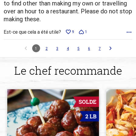
to find other than making my own or travelling
over an hour to a restaurant. Please do not stop
making these.
Est-ce que cela a été utile?
9
1
1
2
3
4
5
6
7
Le chef recommande
SOLDE
2 LB