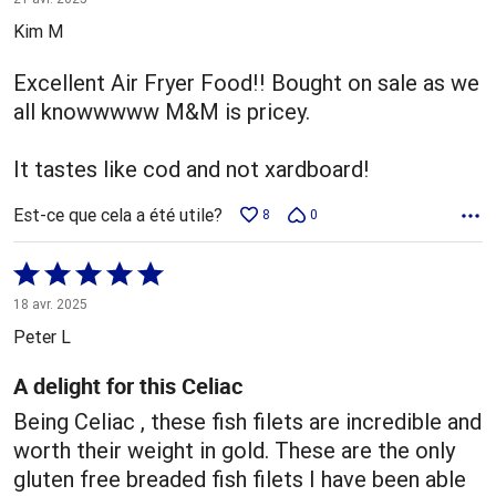
5
Kim M
Excellent Air Fryer Food!! Bought on sale as we
all knowwwww M&M is pricey.
It tastes like cod and not xardboard!
Est-ce que cela a été utile?
8
0
Coté
5 sur
18 avr. 2025
5
Peter L
A delight for this Celiac
Being Celiac , these fish filets are incredible and
worth their weight in gold. These are the only
gluten free breaded fish filets I have been able