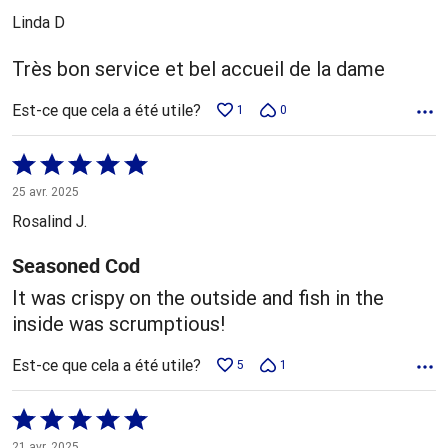
5
Linda D
Très bon service et bel accueil de la dame
Est-ce que cela a été utile?
1
0
Coté
5 sur
25 avr. 2025
5
Rosalind J.
Seasoned Cod
It was crispy on the outside and fish in the
inside was scrumptious!
Est-ce que cela a été utile?
5
1
Coté
5 sur
21 avr. 2025