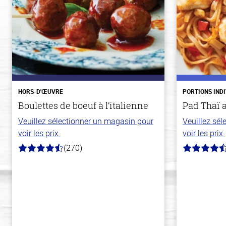
HORS-D'ŒUVRE
PORTIONS IND
Boulettes de boeuf à l’italienne
Pad Thaï 
Veuillez sélectionner un magasin pour
Veuillez sé
voir les prix.
voir les prix.
(270)
4.5
4.3
hors
hors
de
de
5
5
stars
stars