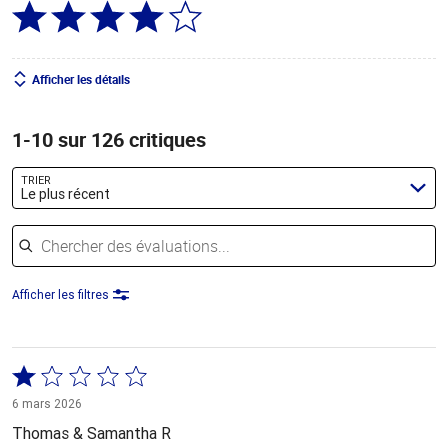
Afficher les détails
1-10 sur 126 critiques
TRIER
Le plus récent
Chercher des évaluations
Afficher les filtres
Coté
1 sur
6 mars 2026
5
Thomas & Samantha R