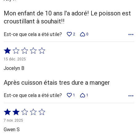
Mon enfant de 10 ans l'a adoré! Le poisson est
croustillant à souhait!!
Est-ce que cela a été utile?
2
0
Coté
1 sur
15 déc. 2025
5
Jocelyn B
Après cuisson étais tres dure a manger
Est-ce que cela a été utile?
1
1
Coté
2 sur
7 nov. 2025
5
Gwen S