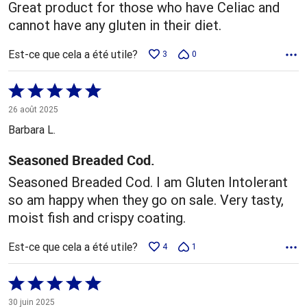
Great product for those who have Celiac and
cannot have any gluten in their diet.
Est-ce que cela a été utile?
3
0
Coté
5 sur
26 août 2025
5
Barbara L.
Seasoned Breaded Cod.
Seasoned Breaded Cod. I am Gluten Intolerant
so am happy when they go on sale. Very tasty,
moist fish and crispy coating.
Est-ce que cela a été utile?
4
1
Coté
5 sur
30 juin 2025