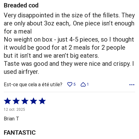
Breaded cod
Very disappointed in the size of the fillets. They
are only about 3oz each,. One piece isn’t enough
for a meal
No weight on box - just 4-5 pieces, so I thought
it would be good for at 2 meals for 2 people
but it isn’t and we aren’t big eaters.
Taste was good and they were nice and crispy. I
used airfryer.
Est-ce que cela a été utile?
5
1
Coté
5 sur
12 oct. 2025
5
Brian T
FANTASTIC