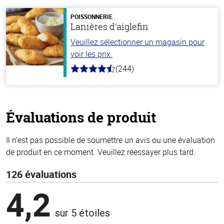
5
stars
POISSONNERIE
Lanières d’aiglefin
Veuillez sélectionner un magasin pour
voir les prix.
(244)
4.5
hors
de
5
stars
Évaluations de produit
Il n’est pas possible de soumettre un avis ou une évaluation
de produit en ce moment. Veuillez réessayer plus tard.
126 évaluations
4,2
sur 5 étoiles