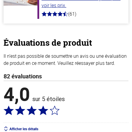
voir les prix.
(61)
4.2
hors
de
5
stars
Évaluations de produit
Il n’est pas possible de soumettre un avis ou une évaluation
de produit en ce moment. Veuillez réessayer plus tard.
82 évaluations
4,0
sur 5 étoiles
Afficher les détails