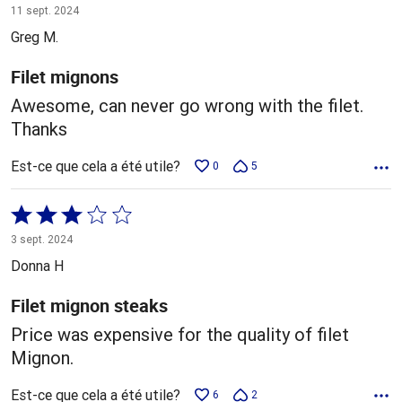
5 sur
11 sept. 2024
5
Greg M.
Filet mignons
Awesome, can never go wrong with the filet.
Thanks
Est-ce que cela a été utile?
0
5
Coté
3 sur
3 sept. 2024
5
Donna H
Filet mignon steaks
Price was expensive for the quality of filet
Mignon.
Est-ce que cela a été utile?
6
2