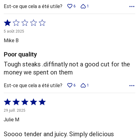
Est-ce que cela a été utile?
6
1
Coté
1 sur
5 août 2025
5
Mike B
Poor quality
Tough steaks .diffinatly not a good cut for the
money we spent on them
Est-ce que cela a été utile?
6
1
Coté
5 sur
29 juill. 2025
5
Julie M
Soooo tender and juicy. Simply delicious