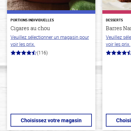
PORTIONS INDIVIDUELLES
DESSERTS
Cigares au chou
Barres N
Veuillez sélectionner un magasin pour
Veuillez sé
voir les prix.
voir les prix.
(116)
4.2
4.4
hors
hors
de
de
5
5
stars
stars
Choisissez votre magasin
Chois