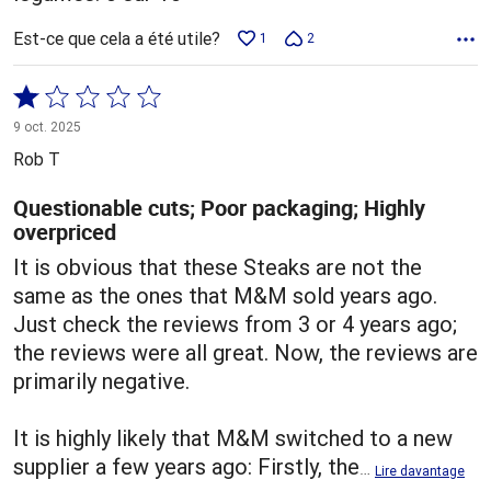
Est-ce que cela a été utile?
1
2
Coté
1 sur
9 oct. 2025
5
Rob T
Questionable cuts; Poor packaging; Highly
overpriced
It is obvious that these Steaks are not the
same as the ones that M&M sold years ago.
Just check the reviews from 3 or 4 years ago;
the reviews were all great. Now, the reviews are
primarily negative.
It is highly likely that M&M switched to a new
supplier a few years ago: Firstly, the
…
Lire davantage