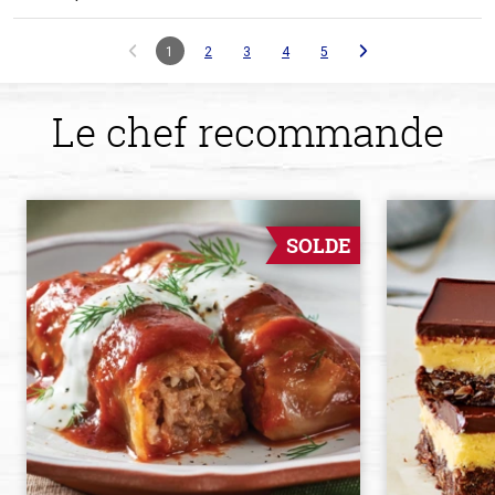
1
2
3
4
5
Le chef recommande
SOLDE