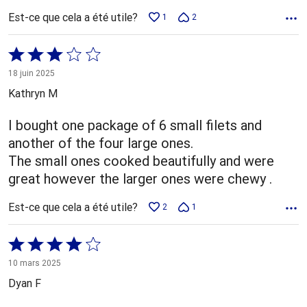
Est-ce que cela a été utile?
1
2
Coté
3 sur
18 juin 2025
5
Kathryn M
I bought one package of 6 small filets and
another of the four large ones.
The small ones cooked beautifully and were
great however the larger ones were chewy .
Est-ce que cela a été utile?
2
1
Coté
4 sur
10 mars 2025
5
Dyan F