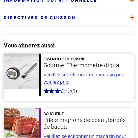
INFORMATION NUTRITIONNELLE
DIRECTIVES DE CUISSON
Vous aimerez aussi
ESSENTIELS DE CUISINE
Gourmet Thermomètre digital
Veuillez sélectionner un magasin pour
voir les prix.
(1)
3.0
hors
de
5
stars
BOUCHERIE
Filets mignons de boeuf, bardés
de bacon
Veuillez sélectionner un magasin pour