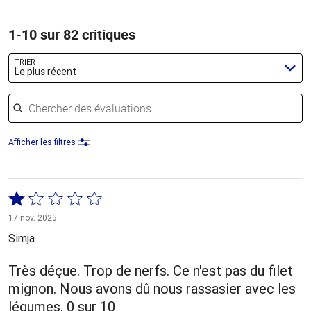
1-10 sur 82 critiques
TRIER
Le plus récent
Chercher des évaluations
Afficher les filtres
Coté
1 sur
17 nov. 2025
5
Simja
Très déçue. Trop de nerfs. Ce n'est pas du filet
mignon. Nous avons dû nous rassasier avec les
légumes. 0 sur 10