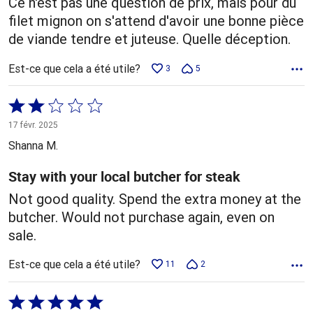
Ce n'est pas une question de prix, mais pour du
filet mignon on s'attend d'avoir une bonne pièce
de viande tendre et juteuse. Quelle déception.
Est-ce que cela a été utile?
3
5
Coté
2 sur
17 févr. 2025
5
Shanna M.
Stay with your local butcher for steak
Not good quality. Spend the extra money at the
butcher. Would not purchase again, even on
sale.
Est-ce que cela a été utile?
11
2
Coté