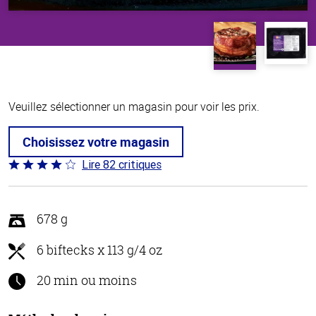
Veuillez sélectionner un magasin pour voir les prix.
Choisissez votre magasin
Lire 82 critiques
Coté
4 sur
5
678 g
6 biftecks x 113 g/4 oz
20 min ou moins