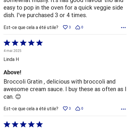
easy to pop in the oven for a quick veggie side
dish. I've purchased 3 or 4 times.
Est-ce que cela a été utile?
3
0
Coté
5 sur
4 mai 2025
5
Linda H
Above!
Broccoli Gratin , delicious with broccoli and
awesome cream sauce. I buy these as often as I
can. 😊
Est-ce que cela a été utile?
3
0
Coté