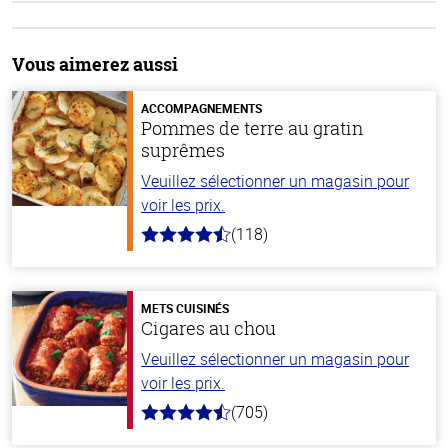
Vous aimerez aussi
ACCOMPAGNEMENTS
Pommes de terre au gratin
suprêmes
Veuillez sélectionner un magasin pour
voir les prix.
(118)
4.2
hors
de
5
stars
METS CUISINÉS
Cigares au chou
Veuillez sélectionner un magasin pour
voir les prix.
(705)
4.6
hors