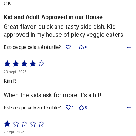
5
C K
Kid and Adult Approved in our House
Great flavor, quick and tasty side dish. Kid
approved in my house of picky veggie eaters!
Est-ce que cela a été utile?
1
0
Coté
4 sur
23 sept. 2025
5
Kim R
When the kids ask for more it’s a hit!
Est-ce que cela a été utile?
1
0
Coté
1 sur
7 sept. 2025