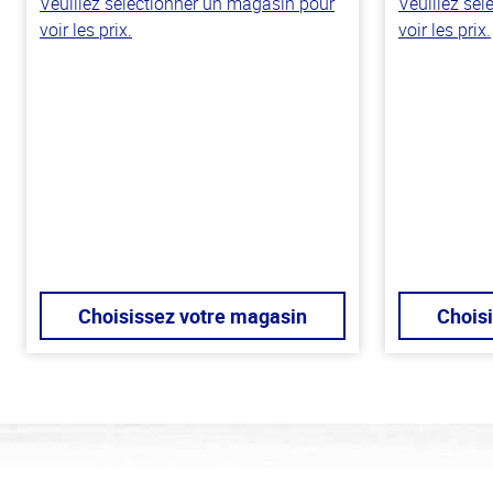
Veuillez sélectionner un magasin pour
Veuillez sé
voir les prix.
voir les prix.
Choisissez votre magasin
Chois