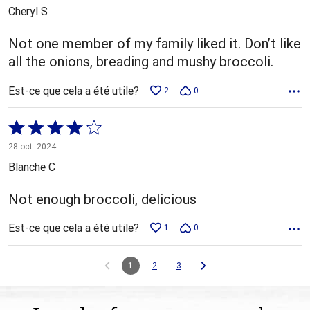
5
Cheryl S
Not one member of my family liked it. Don’t like
all the onions, breading and mushy broccoli.
Est-ce que cela a été utile?
2
0
Coté
4 sur
28 oct. 2024
5
Blanche C
Not enough broccoli, delicious
Est-ce que cela a été utile?
1
0
1
2
3