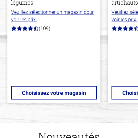
légumes
artichauts
Veuillez sélectionner un magasin pour
Veuillez sé
voir les prix.
voir les prix.
(109)
4.8
4.4
hors
hors
de
de
5
5
stars
stars
Choisissez votre magasin
Chois
Nouveautés