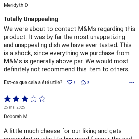
5
Meridyth D
Totally Unappealing
We were about to contact M&Ms regarding this
product. It was by far the most unappetizing
and unappealing dish we have ever tasted. This
is a shock, since everything we purchase from
M&Ms is generally above par. We would most
definitely not recommend this item to others.
Est-ce que cela a été utile?
1
3
Coté
3 sur
25 mai 2025
5
Deborah M
A little much cheese for our liking and gets
somewhat mushy. It's has good flavour tho and