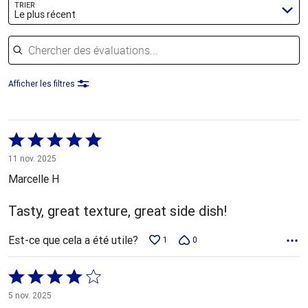
TRIER
Le plus récent
Chercher des évaluations
Afficher les filtres
Coté
5 sur
11 nov. 2025
5
Marcelle H
Tasty, great texture, great side dish!
Est-ce que cela a été utile?
1
0
Coté
4 sur
5 nov. 2025