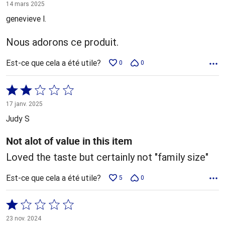
5 sur
14 mars 2025
5
genevieve l.
Nous adorons ce produit.
Est-ce que cela a été utile?
0
0
Coté
2 sur
17 janv. 2025
5
Judy S
Not alot of value in this item
Loved the taste but certainly not "family size"
Est-ce que cela a été utile?
5
0
Coté
1 sur
23 nov. 2024