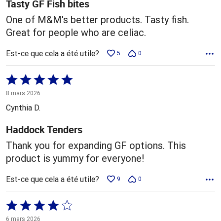
Tasty GF Fish bites
One of M&M's better products. Tasty fish.
Great for people who are celiac.
Est-ce que cela a été utile?
5
0
Coté
5 sur
8 mars 2026
5
Cynthia D.
Haddock Tenders
Thank you for expanding GF options. This
product is yummy for everyone!
Est-ce que cela a été utile?
9
0
Coté
4 sur
6 mars 2026