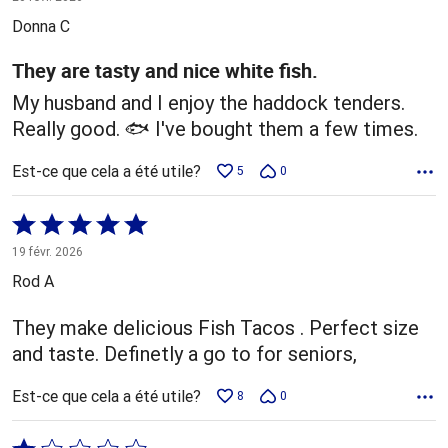
5
Donna C
They are tasty and nice white fish.
My husband and I enjoy the haddock tenders.
Really good. 🐟 I've bought them a few times.
Est-ce que cela a été utile?
5
0
Coté
5 sur
19 févr. 2026
5
Rod A
They make delicious Fish Tacos . Perfect size
and taste. Definetly a go to for seniors,
Est-ce que cela a été utile?
8
0