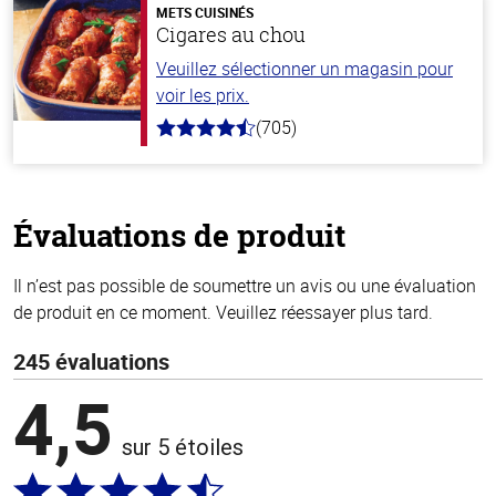
stars
METS CUISINÉS
Cigares au chou
Veuillez sélectionner un magasin pour
voir les prix.
(705)
4.6
hors
de
5
stars
Évaluations de produit
Il n’est pas possible de soumettre un avis ou une évaluation
de produit en ce moment. Veuillez réessayer plus tard.
245 évaluations
4,5
sur 5 étoiles