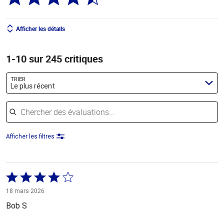
Afficher les détails
1-10 sur 245 critiques
TRIER
Le plus récent
Chercher des évaluations
Afficher les filtres
Coté
4 sur
18 mars 2026
5
Bob S