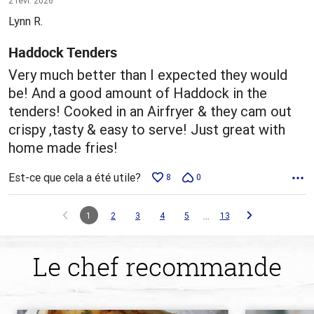
2 févr. 2026
5
Lynn R.
Haddock Tenders
Very much better than I expected they would
be! And a good amount of Haddock in the
tenders! Cooked in an Airfryer & they cam out
crispy ,tasty & easy to serve! Just great with
home made fries!
Est-ce que cela a été utile?
8
0
…
1
2
3
4
5
13
Le chef recommande