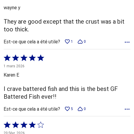
5
wayne y
They are good except that the crust was a bit
too thick.
Est-ce que cela a été utile?
1
0
Coté
5 sur
1 mars 2026
5
Karen E
I crave battered fish and this is the best GF
Battered Fish ever!!
Est-ce que cela a été utile?
5
0
Coté
4 sur
20 févr. 2026