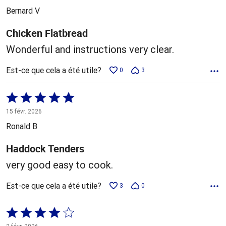
5
Bernard V
Chicken Flatbread
Wonderful and instructions very clear.
Est-ce que cela a été utile?
0
3
Coté
5 sur
15 févr. 2026
5
Ronald B
Haddock Tenders
very good easy to cook.
Est-ce que cela a été utile?
3
0
Coté
4 sur