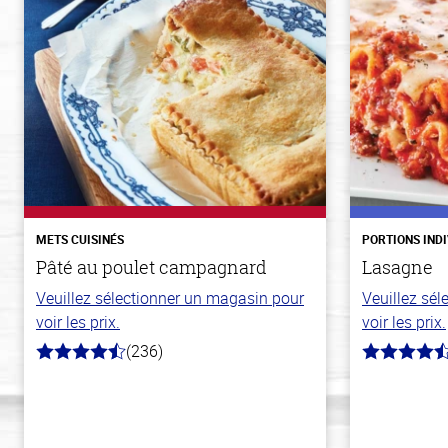
METS CUISINÉS
PORTIONS IND
Pâté au poulet campagnard
Lasagne
Veuillez sélectionner un magasin pour
Veuillez sé
voir les prix.
voir les prix.
(236)
4.3
4.3
hors
hors
de
de
5
5
stars
stars