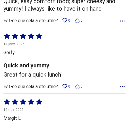
Quick, easy comfort food; super cheesy and
yummy! I always like to have it on hand
Est-ce que cela a été utile?
0
0
Coté
5 sur
17 janv. 2026
5
Gorfy
Quick and yummy
Great for a quick lunch!
Est-ce que cela a été utile?
0
0
Coté
5 sur
16 nov. 2025
5
Margit L