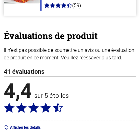
(59)
4.3
hors
de
5
stars
Évaluations de produit
Il n’est pas possible de soumettre un avis ou une évaluation
de produit en ce moment. Veuillez réessayer plus tard.
41 évaluations
4,4
sur 5 étoiles
Afficher les détails