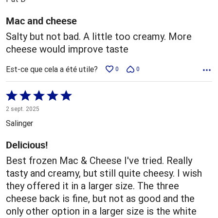
Mac and cheese
Salty but not bad. A little too creamy. More
cheese would improve taste
Est-ce que cela a été utile?
0
0
Coté
5 sur
2 sept. 2025
5
Salinger
Delicious!
Best frozen Mac & Cheese I've tried. Really
tasty and creamy, but still quite cheesy. I wish
they offered it in a larger size. The three
cheese back is fine, but not as good and the
only other option in a larger size is the white