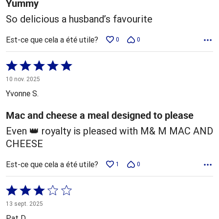
Yummy
So delicious a husband’s favourite
Est-ce que cela a été utile?
0
0
Coté
5 sur
10 nov. 2025
5
Yvonne S.
Mac and cheese a meal designed to please
Even 👑 royalty is pleased with M& M MAC AND
CHEESE
Est-ce que cela a été utile?
1
0
Coté
3 sur
13 sept. 2025
5
Pat D