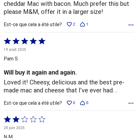
cheddar Mac with bacon. Much prefer this but
please M&M, offer it in a larger size!
Est-ce que cela a été utile?
2
1
Coté
5 sur
19 août 2025
5
Pam S
Will buy it again and again.
Loved it! Cheesy, delicious and the best pre-
made mac and cheese that I’ve ever had. .
Est-ce que cela a été utile?
0
0
Coté
2 sur
28 juin 2025
5
N M.