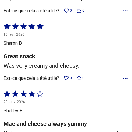
Est-ce que cela a été utile?
0
0
Coté
5 sur
16 févr. 2026
5
Sharon B
Great snack
Was very creamy and cheesy.
Est-ce que cela a été utile?
0
0
Coté
4 sur
20 janv. 2026
5
Shelley F
Mac and cheese always yummy