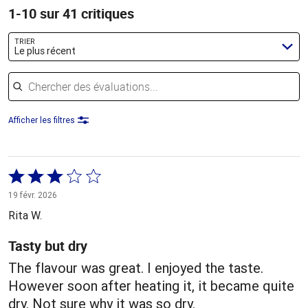
1-10 sur 41 critiques
TRIER
Le plus récent
Chercher des évaluations
Afficher les filtres
Coté
3 sur
19 févr. 2026
5
Rita W.
Tasty but dry
The flavour was great. I enjoyed the taste.
However soon after heating it, it became quite
dry. Not sure why it was so dry.