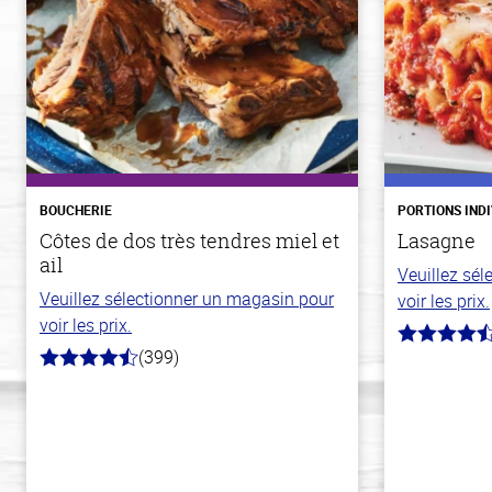
BOUCHERIE
PORTIONS IND
Côtes de dos très tendres miel et
Lasagne
ail
Veuillez sé
Veuillez sélectionner un magasin pour
voir les prix.
voir les prix.
4.3
(399)
hors
4.8
de
hors
5
de
stars
5
stars