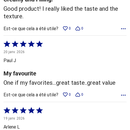
Good product! I really liked the taste and the
texture.
Est-ce que cela a été utile?
0
0
Coté
5 sur
20 janv. 2026
5
Paul J
My favourite
One if my favorites...great taste..great value
Est-ce que cela a été utile?
0
0
Coté
5 sur
19 janv. 2026
5
Arlene L