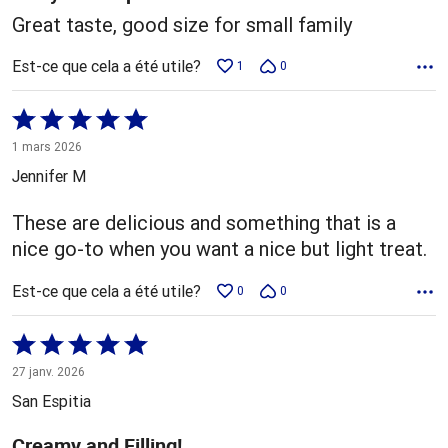
Great taste, good size for small family
Est-ce que cela a été utile?
1
0
Coté
5 sur
1 mars 2026
5
Jennifer M
These are delicious and something that is a
nice go-to when you want a nice but light treat.
Est-ce que cela a été utile?
0
0
Coté
5 sur
27 janv. 2026
5
San Espitia
Creamy and Filling!