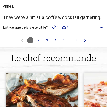
5
Anne B
They were a hit at a coffee/cocktail gathering.
Est-ce que cela a été utile?
0
0
…
1
2
3
4
5
8
Le chef recommande