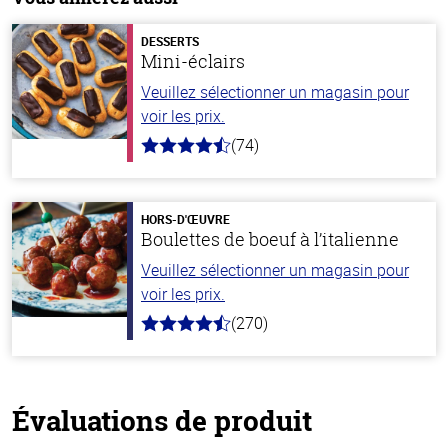
DESSERTS
Mini-éclairs
Veuillez sélectionner un magasin pour
voir les prix.
(74)
4.7
hors
de
5
stars
HORS-D'ŒUVRE
Boulettes de boeuf à l’italienne
Veuillez sélectionner un magasin pour
voir les prix.
(270)
4.5
hors
de
5
stars
Évaluations de produit