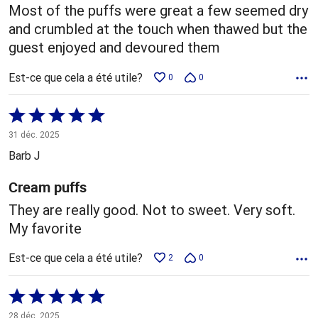
Most of the puffs were great a few seemed dry
and crumbled at the touch when thawed but the
guest enjoyed and devoured them
Est-ce que cela a été utile?
0
0
Coté
5 sur
31 déc. 2025
5
Barb J
Cream puffs
They are really good. Not to sweet. Very soft.
My favorite
Est-ce que cela a été utile?
2
0
Coté
5 sur
28 déc. 2025