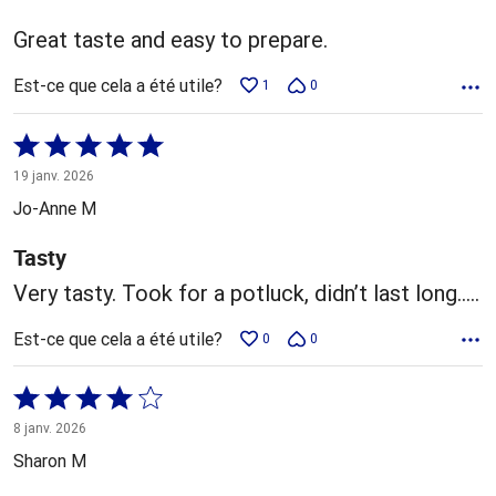
Great taste and easy to prepare.
Est-ce que cela a été utile?
1
0
Coté
5 sur
19 janv. 2026
5
Jo-Anne M
Tasty
Very tasty. Took for a potluck, didn’t last long…..
Est-ce que cela a été utile?
0
0
Coté
4 sur
8 janv. 2026
5
Sharon M