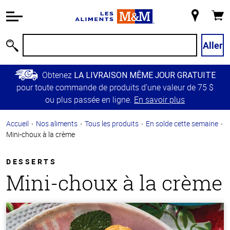
Information
relative à
Mon
Panie
l'accessibilité
magasin
Passer
Aller
Recherche
au
contenu
Obtenez
LA LIVRAISON MÊME JOUR GRATUITE
principal
pour toute commande de produits d’une valeur de 75 $
Retour à
ou plus passée en ligne.
En savoir plus
la
navigation
Accueil
Nos aliments
Tous les produits
En solde cette semaine
principale
Mini-choux à la crème
DESSERTS
Mini-choux à la crème