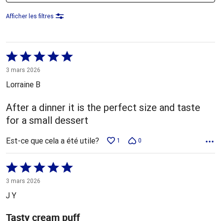
Afficher les filtres
Coté
5 sur
3 mars 2026
5
Lorraine B
After a dinner it is the perfect size and taste
for a small dessert
Est-ce que cela a été utile?
1
0
Coté
5 sur
3 mars 2026
5
J Y
Tasty cream puff