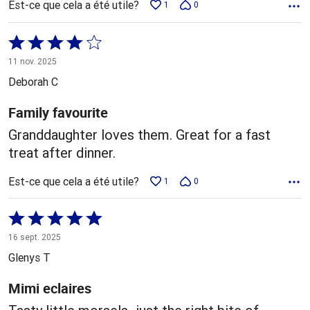
Est-ce que cela a été utile?
1
0
Coté
4 sur
11 nov. 2025
5
Deborah C
Family favourite
Granddaughter loves them. Great for a fast
treat after dinner.
Est-ce que cela a été utile?
1
0
Coté
5 sur
16 sept. 2025
5
Glenys T
Mimi eclaires