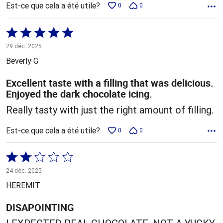
Est-ce que cela a été utile?
0
0
Coté
5 sur
29 déc. 2025
5
Beverly G
Excellent taste with a filling that was delicious.
Enjoyed the dark chocolate icing.
Really tasty with just the right amount of filling.
Est-ce que cela a été utile?
0
0
Coté
2 sur
24 déc. 2025
5
HEREMIT
DISAPOINTING