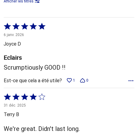
Afficher les filtres
Coté
5 sur
6 janv. 2026
5
Joyce D
Eclairs
Scrumptiously GOOD !!
Est-ce que cela a été utile?
1
0
Coté
4 sur
31 déc. 2025
5
Terry B
We're great. Didn't last long.