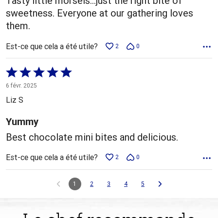
Tasty little morsels…just the right bite of
sweetness. Everyone at our gathering loves
them.
Est-ce que cela a été utile?
2
0
Coté
5 sur
6 févr. 2025
5
Liz S
Yummy
Best chocolate mini bites and delicious.
Est-ce que cela a été utile?
2
0
1
2
3
4
5