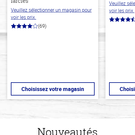
farcies
Veuillez sé
Veuillez sélectionner un magasin pour
voir les prix.
voir les prix.
4.1
(69)
hors
4.0
de
hors
5
de
stars
5
stars
Choisissez votre magasin
Chois
Nouveautés