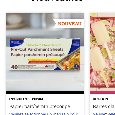
NOUVEAU
ESSENTIELS DE CUISINE
DESSERTS
Papier parchemin précoupé
Barres gla
Veuillez sélectionner un magasin pour
Veuillez sé