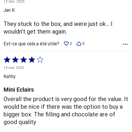
3 sur
13 déc. 2025
5
Jan K
They stuck to the box, and were just ok… I
wouldn’t get them again.
Est-ce que cela a été utile?
2
0
Coté
4 sur
19 nov. 2025
5
Kathy
Mini Eclairs
Overall the product is very good for the value. It
would be nice if there was the option to buy a
bigger box. The filling and chocolate are of
good quality