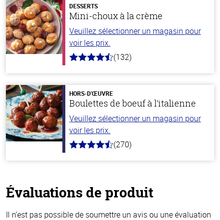
DESSERTS
Mini-choux à la crème
Veuillez sélectionner un magasin pour
voir les prix.
(132)
4.8
hors
de
5
stars
HORS-D'ŒUVRE
Boulettes de boeuf à l’italienne
Veuillez sélectionner un magasin pour
voir les prix.
(270)
4.5
hors
de
5
stars
Évaluations de produit
Il n’est pas possible de soumettre un avis ou une évaluation