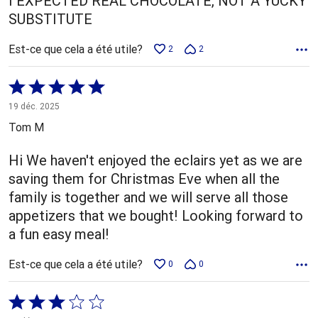
I EXPECTED REAL CHOCOLATE, NOT A YUCKY
SUBSTITUTE
Est-ce que cela a été utile?
2
2
Coté
5 sur
19 déc. 2025
5
Tom M
Hi We haven't enjoyed the eclairs yet as we are
saving them for Christmas Eve when all the
family is together and we will serve all those
appetizers that we bought! Looking forward to
a fun easy meal!
Est-ce que cela a été utile?
0
0
Coté