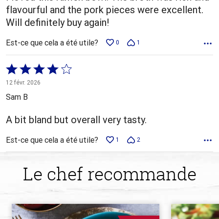
flavourful and the pork pieces were excellent.
Will definitely buy again!
Est-ce que cela a été utile?
0
1
Coté
4 sur
12 févr. 2026
5
Sam B
A bit bland but overall very tasty.
Est-ce que cela a été utile?
1
2
Le chef recommande