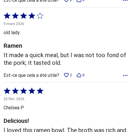
Coté
4 sur
9 mars 2026
5
old lady
Ramen
It made a quick meal, but I was not too fond of
the pork; it tasted old.
Est-ce que cela a été utile?
2
0
Coté
5 sur
20 févr. 2026
5
Chelsea P
Delicious!
I loved this ramen bowl. The broth was rich and