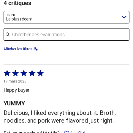
4 critiques
TRIER
Le plus récent
Chercher des évaluations
Afficher les filtres
Coté
5 sur
17 mars 2026
5
Happy buyer
YUMMY
Delicious, I liked everything about it. Broth,
noodles, and pork were flavored just right.
Est-ce que cela a été utile?
0
0