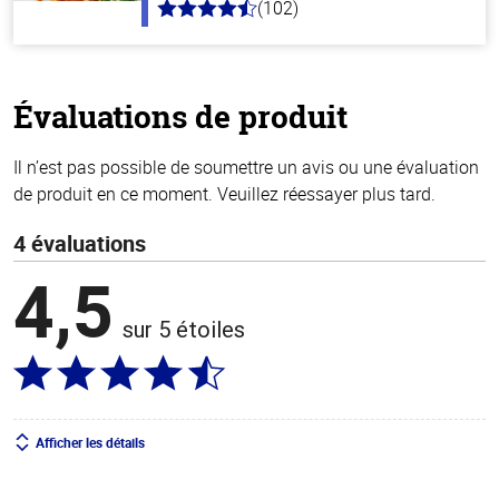
(102)
4.3
hors
de
5
stars
Évaluations de produit
Il n’est pas possible de soumettre un avis ou une évaluation
de produit en ce moment. Veuillez réessayer plus tard.
4 évaluations
4,5
sur 5 étoiles
Afficher les détails