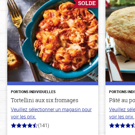
SOLDE
PORTIONS INDIVIDUELLES
PORTIONS IND
Tortellini aux six fromages
Pâté au p
Veuillez sélectionner un magasin pour
Veuillez sé
voir les prix.
voir les prix.
(141)
4.7
4.3
hors
hors