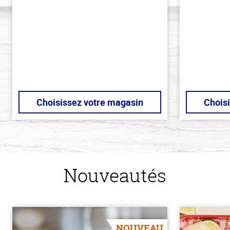
de
de
5
5
stars
stars
Choisissez votre magasin
Chois
Nouveautés
NOUVEAU