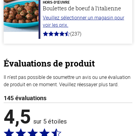
stars
HORS-D'ŒUVRE
Boulettes de boeuf à l’italienne
Veuillez sélectionner un magasin pour
voir les prix.
(237)
4.6
hors
de
5
stars
Évaluations de produit
Il n’est pas possible de soumettre un avis ou une évaluation
de produit en ce moment. Veuillez réessayer plus tard.
145 évaluations
4,5
sur 5 étoiles