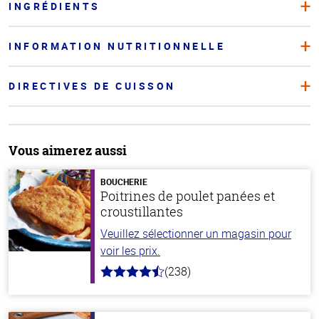
INGRÉDIENTS
INFORMATION NUTRITIONNELLE
DIRECTIVES DE CUISSON
Vous aimerez aussi
BOUCHERIE
Poitrines de poulet panées et
croustillantes
Veuillez sélectionner un magasin pour
voir les prix.
(238)
4.4
hors
de
5