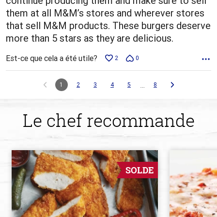
continue producing them and make sure to sell
them at all M&M’s stores and wherever stores
that sell M&M products. These burgers deserve
more than 5 stars as they are delicious.
Est-ce que cela a été utile?
2
0
…
1
2
3
4
5
8
Le chef recommande
SOLDE