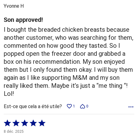
5
Yvonne H
Son approved!
I bought the breaded chicken breasts because
another customer, who was searching for them,
commented on how good they tasted. So I
popped open the freezer door and grabbed a
box on his recommendation. My son enjoyed
them but I only found them okay. I will buy them
again as I like supporting M&M and my son
really liked them. Maybe it’s just a “me thing “!
Lol!
Est-ce que cela a été utile?
1
0
Coté
5 sur
8 déc. 2025
5