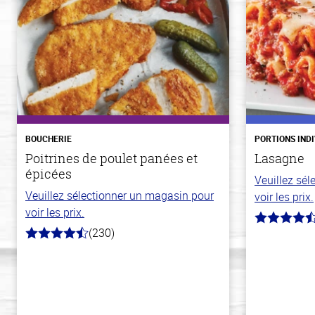
BOUCHERIE
PORTIONS IND
Poitrines de poulet panées et
Lasagne
épicées
Veuillez sé
Veuillez sélectionner un magasin pour
voir les prix.
voir les prix.
4.3
(230)
hors
4.5
de
hors
5
de
stars
5
stars