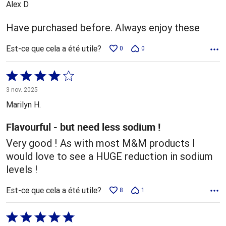
Alex D
Have purchased before. Always enjoy these
Est-ce que cela a été utile?
0
0
Coté
4 sur
3 nov. 2025
5
Marilyn H.
Flavourful - but need less sodium !
Very good ! As with most M&M products I
would love to see a HUGE reduction in sodium
levels !
Est-ce que cela a été utile?
8
1
Coté