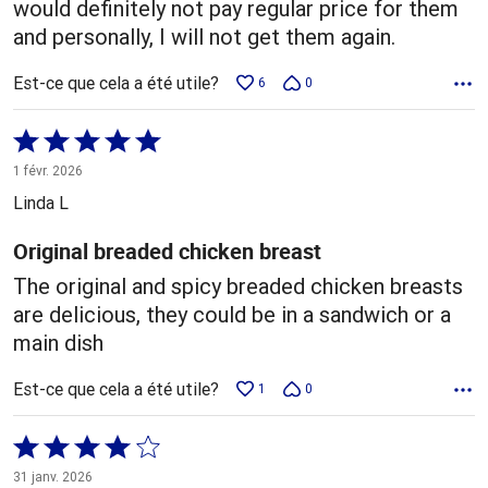
would definitely not pay regular price for them
and personally, I will not get them again.
Est-ce que cela a été utile?
6
0
Coté
5 sur
1 févr. 2026
5
Linda L
Original breaded chicken breast
The original and spicy breaded chicken breasts
are delicious, they could be in a sandwich or a
main dish
Est-ce que cela a été utile?
1
0
Coté
4 sur
31 janv. 2026