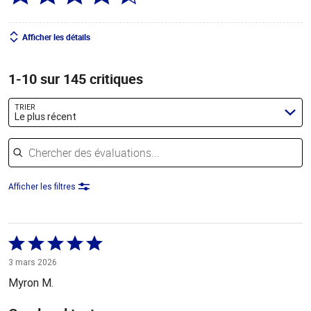
Afficher les détails
1-10 sur 145 critiques
TRIER
Le plus récent
Chercher des évaluations
Afficher les filtres
Coté
5 sur
3 mars 2026
5
Myron M.