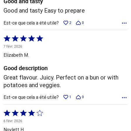
Good and tasty
Good and tasty Easy to prepare
Est-ce que cela a été utile?
2
0
Coté
5 sur
7 févr. 2026
5
Elizabeth M.
Good description
Great flavour. Juicy. Perfect on a bun or with
potatoes and veggies.
Est-ce que cela a été utile?
1
0
Coté
4 sur
6 févr. 2026
5
Novlett H.