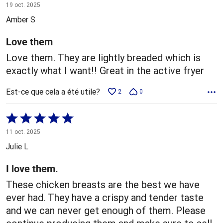
5 sur
19 oct. 2025
5
Amber S
Love them
Love them. They are lightly breaded which is
exactly what I want!! Great in the active fryer
Est-ce que cela a été utile?
2
0
Coté
5 sur
11 oct. 2025
5
Julie L
I love them.
These chicken breasts are the best we have
ever had. They have a crispy and tender taste
and we can never get enough of them. Please