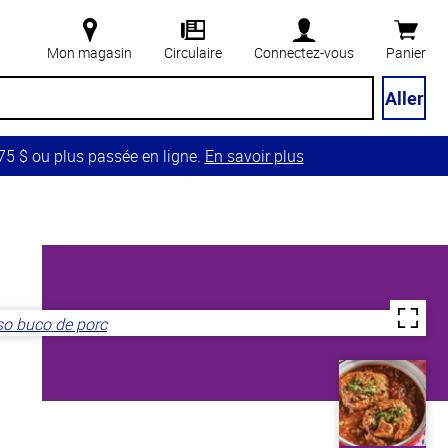
Mon magasin
Circulaire
Connectez-vous
Panier
Aller
5 $ ou plus passée en ligne.
En savoir plus