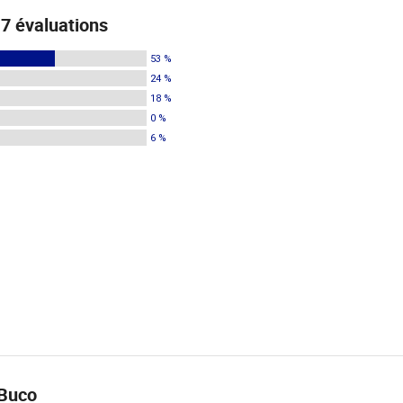
7 évaluations
53 %
24 %
18 %
0 %
6 %
 Buco