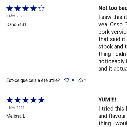
Not too bad
Coté
4 sur
I saw this 
3 févr. 2026
5
veal Osso B
Dano6431
pork versio
that said i
stock and t
thing I did
noticeably 
and it actua
Est-ce que cela a été utile?
10
2
YUM!!!!
Coté
5 sur
I tried this
1 févr. 2026
5
and flavour
Melissa L
thing I wou