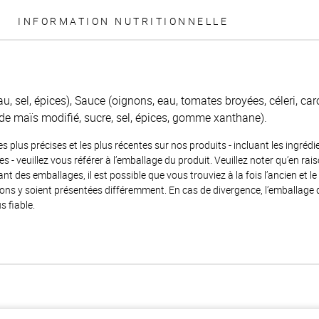
INFORMATION NUTRITIONNELLE
u, sel, épices), Sauce (oignons, eau, tomates broyées, céleri, caro
 de maïs modifié, sucre, sel, épices, gomme xanthane).
es plus précises et les plus récentes sur nos produits - incluant les ingrédi
ènes - veuillez vous référer à l’emballage du produit. Veuillez noter qu’en 
 des emballages, il est possible que vous trouviez à la fois l’ancien et l
ions y soient présentées différemment. En cas de divergence, l’emballage
s fiable.