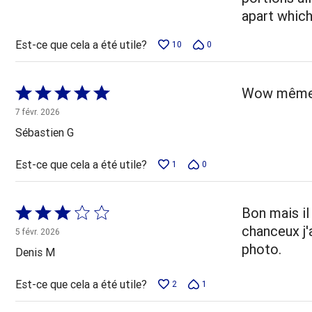
apart which 
Est-ce que cela a été utile?
10
0
Coté
Wow même l
5 sur
7 févr. 2026
5
Sébastien G
Est-ce que cela a été utile?
1
0
Coté
Bon mais il
3 sur
chanceux j'
5 févr. 2026
5
photo.
Denis M
Est-ce que cela a été utile?
2
1