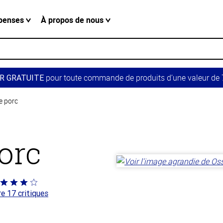
penses
À propos de nous
pour toute commande de produits d’une valeur de 7
R GRATUITE
e porc
orc
té
re 17 critiques
 sur