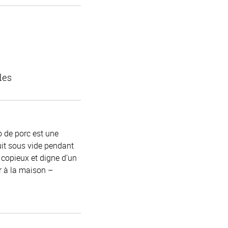
des
co de porc est une
uit sous vide pendant
 copieux et digne d’un
er à la maison –