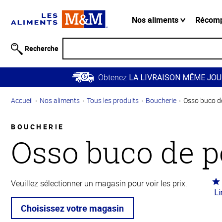
Information
relative à
Nos aliments
Récom
l'accessibilité
Passer
Recherche
au
contenu
Obtenez
principal
LA LIVRAISON MÊME JOU
Retour à
Accueil
Nos aliments
Tous les produits
Boucherie
Osso buco d
la
navigation
principale
BOUCHERIE
Osso buco de p
Co
Veuillez sélectionner un magasin pour voir les prix.
Li
4.2
5
Choisissez votre magasin