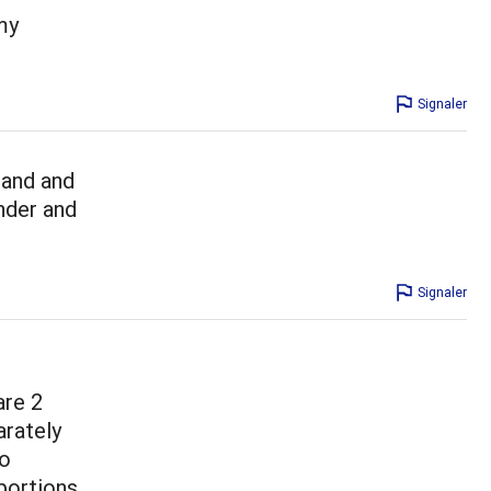
my
Signaler
band and
ender and
Signaler
are 2
arately
wo
 portions