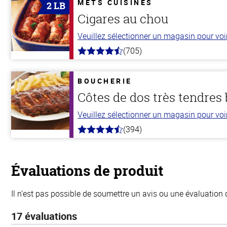
METS CUISINÉS
2 LB
Cigares au chou
Veuillez sélectionner un magasin pour voir 
(705)
4.6
hors
de
5
BOUCHERIE
stars
Côtes de dos très tendres
Veuillez sélectionner un magasin pour voir 
(394)
4.7
hors
de
5
stars
Évaluations de produit
Il n’est pas possible de soumettre un avis ou une évaluation 
17 évaluations