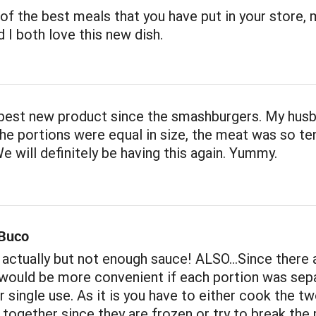
 of the best meals that you have put in your store, 
 I both love this new dish.
e best new product since the smashburgers. My hus
 The portions were equal in size, the meat was so t
We will definitely be having this again. Yummy.
 Buco
actually but not enough sauce! ALSO...Since there 
 would be more convenient if each portion was sep
 single use. As it is you have to either cook the t
l together since they are frozen or try to break the