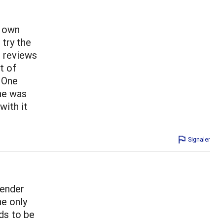
y own
 try the
r reviews
t of
 One
one was
with it
Signaler
tender
he only
ds to be