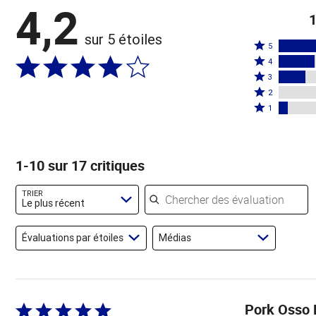
4,2
1
sur 5 étoiles
Coté
5
Coté
5
4
4
Coté
étoiles
3
étoiles
3
Coté
par
2
par
étoiles
2
Coté
53 %
1
24 %
par
étoiles
1 étoile
des
des
18 %
par
par
évaluateurs
évaluateurs
des
0 %
6 % des
1-10 sur 17 critiques
évaluateurs
des
évaluateurs
évaluateurs
Chercher des évaluations
TRIER
Le plus récent
Évaluations par étoiles
Médias
Pork Osso
Coté