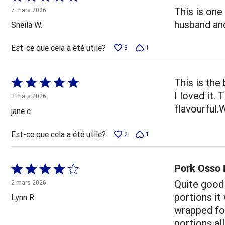
5 sur
This is one
7 mars 2026
5
husband and
Sheila W.
Est-ce que cela a été utile?
3
1
Coté
This is th
5 sur
I loved it.
3 mars 2026
5
flavourful.
jane c
Est-ce que cela a été utile?
2
1
Pork Osso
Coté
4 sur
Quite good 
2 mars 2026
5
portions it
Lynn R.
wrapped for
portions al