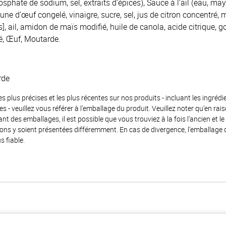
phate de sodium, sel, extraits d’épices), Sauce à l’ail (eau, ma
jaune d’œuf congelé, vinaigre, sucre, sel, jus de citron concentré
], ail, amidon de maïs modifié, huile de canola, acide citrique, 
lé, Œuf, Moutarde.
rde
es plus précises et les plus récentes sur nos produits - incluant les ingrédi
ènes - veuillez vous référer à l’emballage du produit. Veuillez noter qu’en 
 des emballages, il est possible que vous trouviez à la fois l’ancien et l
ions y soient présentées différemment. En cas de divergence, l’emballage
s fiable.