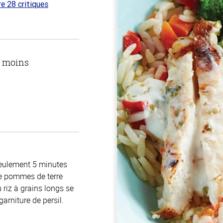
re 28 critiques
 sur
u moins
seulement 5 minutes
 de pommes de terre
 riz à grains longs se
arniture de persil.