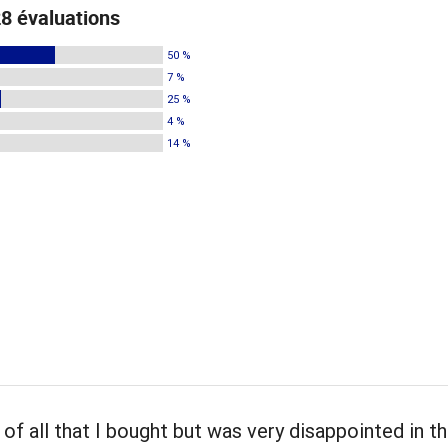
8 évaluations
50 %
7 %
25 %
4 %
14 %
of all that I bought but was very disappointed in t