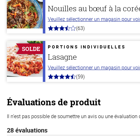
Nouilles au bœuf à la cor
Veuillez sélectionner un magasin pour voir 
(63)
3.7
hors
de
5
PORTIONS INDIVIDUELLES
SOLDE
stars
Lasagne
Veuillez sélectionner un magasin pour voir 
(59)
4.3
hors
de
5
stars
Évaluations de produit
Il n’est pas possible de soumettre un avis ou une évaluation 
28 évaluations