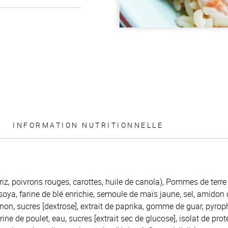
INFORMATION NUTRITIONNELLE
 riz, poivrons rouges, carottes, huile de canola), Pommes de terr
soya, farine de blé enrichie, semoule de maïs jaune, sel, amidon 
gnon, sucres [dextrose], extrait de paprika, gomme de guar, pyro
rine de poulet, eau, sucres [extrait sec de glucose], isolat de pro