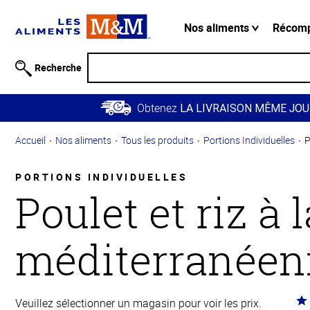
Information
relative à
Nos aliments
Récom
l'accessibilité
Passer
Recherche
au
contenu
Obtenez
principal
LA LIVRAISON MÊME JOU
Retour à
Accueil
Nos aliments
Tous les produits
Portions Individuelles
P
la
navigation
principale
PORTIONS INDIVIDUELLES
Poulet et riz à l
méditerranéen
Co
Veuillez sélectionner un magasin pour voir les prix.