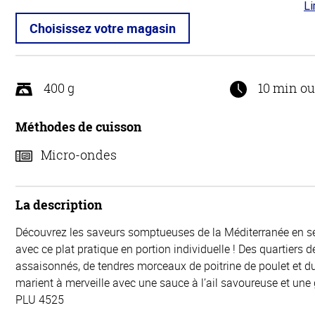
Li
3.8
5
Choisissez votre magasin
400 g
10 min o
Méthodes de cuisson
Micro-ondes
La description
Découvrez les saveurs somptueuses de la Méditerranée en 
avec ce plat pratique en portion individuelle ! Des quartiers
assaisonnés, de tendres morceaux de poitrine de poulet et du
marient à merveille avec une sauce à l’ail savoureuse et une g
PLU 4525