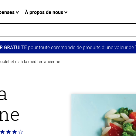
penses
À propos de nous
pour toute commande de produits d’une valeur de 7
R GRATUITE
oulet et riz à la méditerranéenne
a
ne
té