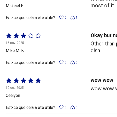
5
most of it.
Michael F
Est-ce que cela a été utile?
0
1
Okay but n
Coté
3 sur
Other than 
16 nov. 2025
5
dish .
Mike M. K
Est-ce que cela a été utile?
0
0
wow wow
Coté
5 sur
wow wow wis
12 oct. 2025
5
Ceelyon
Est-ce que cela a été utile?
0
0