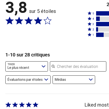
3,8
2
sur 5 étoiles
Coté
5
Coté
5
4
4
Coté
étoiles
3
étoiles
3
Coté
par
2
par
étoiles
2
Coté
50 %
1
7 %
par
étoiles
1 étoile
des
des
25 %
par
par
évaluateurs
évaluateurs
des
4 %
14 % des
1-10 sur 28 critiques
évaluateurs
des
évaluateurs
évaluateurs
Chercher des évaluations
TRIER
Le plus récent
Évaluations par étoiles
Médias
Coté
Liked most 