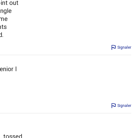
int out
ingle
ame
nts
d.
Signaler
enior I
Signaler
e. tossed