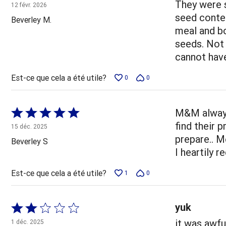
5 sur
They were s
12 févr. 2026
5
seed conten
Beverley M.
meal and bo
seeds. Not 
cannot have
Est-ce que cela a été utile?
0
0
Coté
M&M always 
5 sur
find their 
15 déc. 2025
5
prepare.. M
Beverley S
I heartily 
Est-ce que cela a été utile?
1
0
yuk
Coté
2 sur
it was awfu
1 déc. 2025