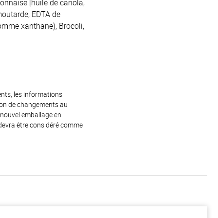
yonnaise [huile de canola,
, moutarde, EDTA de
gomme xanthane), Brocoli,
ents, les informations
raison de changements au
e nouvel emballage en
 devra être considéré comme