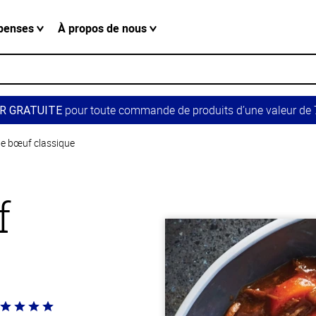
penses
À propos de nous
pour toute commande de produits d’une valeur de 7
R GRATUITE
e bœuf classique
f
té