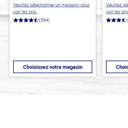
Veuillez sélectionner un magasin pour
Veuillez s
voir les prix.
voir les pri
(394)
4.7
3.4
hors
hors
de
de
5
5
stars
stars
Choisissez votre magasin
Choi