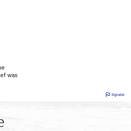
be
eef was
Signaler
e