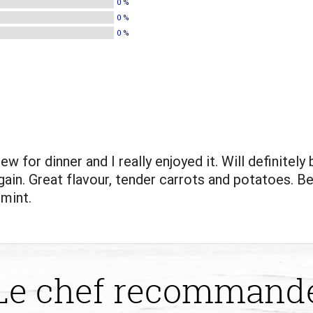
0 %
0 %
0 %
w for dinner and I really enjoyed it. Will definitely 
again. Great flavour, tender carrots and potatoes. B
 mint.
Le chef recommand