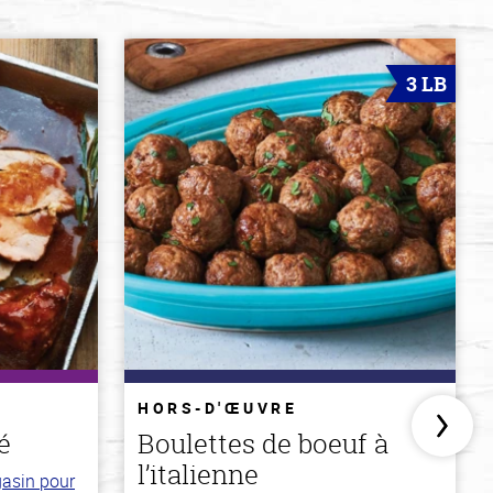
3 LB
HORS-D'ŒUVRE
é
Boulettes de boeuf à
l’italienne
gasin pour