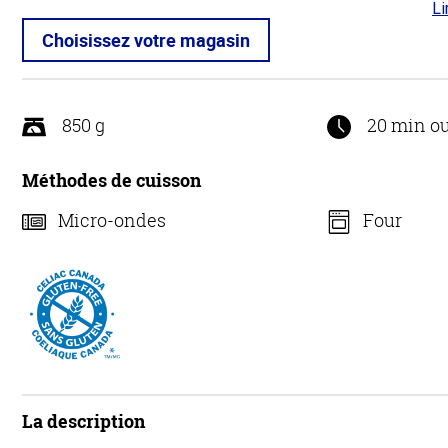
Li
5 s
5
Choisissez votre magasin
850 g
20 min o
Méthodes de cuisson
Micro-ondes
Four
La description