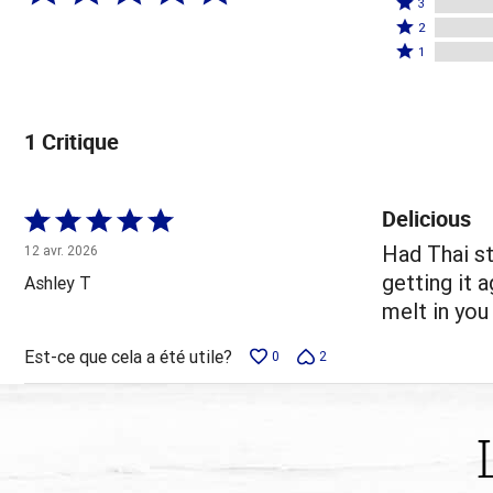
étoiles
3
étoiles
3
Coté
par
2
par
étoiles
2
Coté
100 %
1
0 %
par
étoiles
1 étoile
des
des
0 %
par
par
évaluateurs
évaluateurs
des
0 %
0 % des
1 Critique
évaluateurs
des
évaluateurs
évaluateurs
Delicious
Coté
5 sur
Had Thai ste
12 avr. 2026
5
getting it 
Ashley T
melt in you
Est-ce que cela a été utile?
0
2