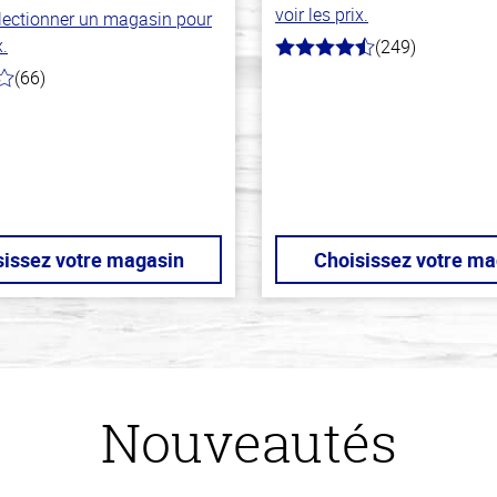
voir les prix.
électionner un magasin pour
x.
(249)
4.6
hors
(66)
de
5
stars
sissez votre magasin
Choisissez votre ma
Nouveautés