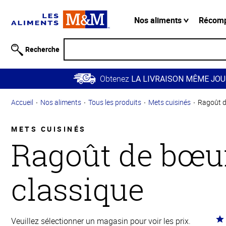
Information
relative à
Nos aliments
Récom
l'accessibilité
Passer
Recherche
au
contenu
Obtenez
principal
LA LIVRAISON MÊME JOU
Retour à
Accueil
Nos aliments
Tous les produits
Mets cuisinés
Ragoût d
la
navigation
principale
METS CUISINÉS
Ragoût de bœu
classique
Co
Veuillez sélectionner un magasin pour voir les prix.