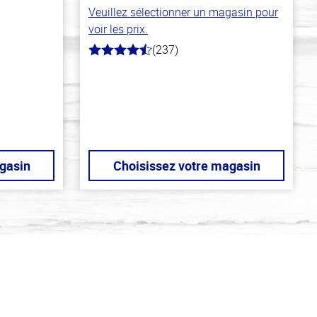
Veuillez sélectionner un magasin pour
voir les prix.
(237)
4.6
hors
de
5
stars
gasin
Choisissez votre magasin