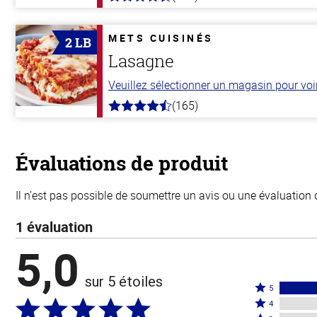
4.6
hors
de
5
METS CUISINÉS
2 LB
stars
Lasagne
Veuillez sélectionner un magasin pour voir 
(165)
4.1
hors
de
5
stars
Évaluations de produit
Il n’est pas possible de soumettre un avis ou une évaluation 
1 évaluation
5,0
sur 5 étoiles
Coté
5
Coté
5
4
4
Coté