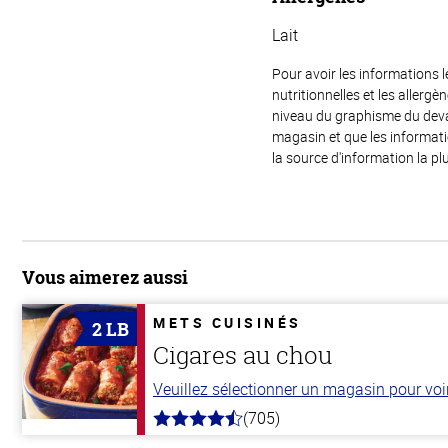
Lait
Pour avoir les informations l
nutritionnelles et les allerg
niveau du graphisme du devant
magasin et que les informat
la source d'information la plu
Vous aimerez aussi
METS CUISINÉS
2 LB
Cigares au chou
Veuillez sélectionner un magasin pour voir 
(705)
4.6
hors