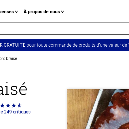
penses
À propos de nous
pour toute commande de produits d’une valeur de 7
R GRATUITE
orc braisé
aisé
té
re 249 critiques
 sur