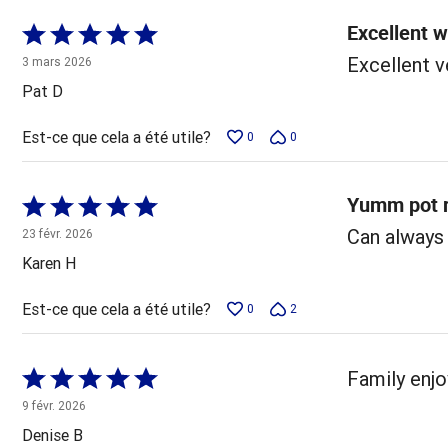
Excellent 
Coté
5 sur
Excellent v
3 mars 2026
5
Pat D
Est-ce que cela a été utile?
0
0
Yumm pot 
Coté
5 sur
Can always
23 févr. 2026
5
Karen H
Est-ce que cela a été utile?
0
2
Coté
Family enjo
5 sur
9 févr. 2026
5
Denise B