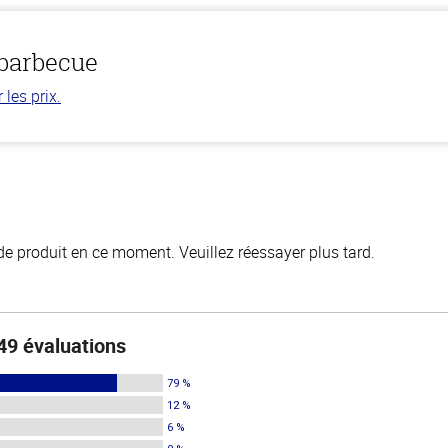
 barbecue
les prix.
de produit en ce moment. Veuillez réessayer plus tard.
49 évaluations
79 %
12 %
6 %