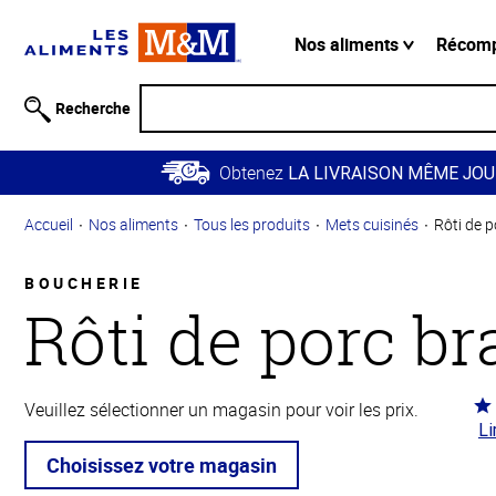
Information
relative à
Nos aliments
Récom
l'accessibilité
Passer
Recherche
au
contenu
Obtenez
principal
LA LIVRAISON MÊME JOU
Retour à
Accueil
Nos aliments
Tous les produits
Mets cuisinés
Rôti de p
la
navigation
principale
BOUCHERIE
Rôti de porc br
Co
Veuillez sélectionner un magasin pour voir les prix.
Li
4.6
5
Choisissez votre magasin