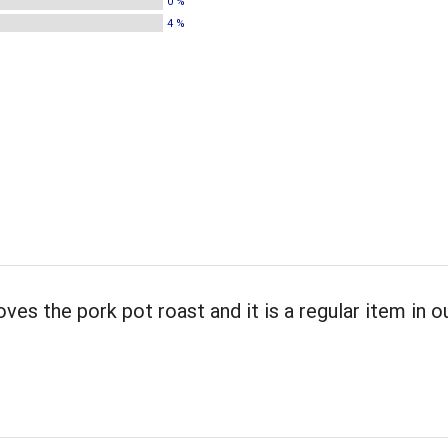
0 %
4 %
oves the pork pot roast and it is a regular item in o