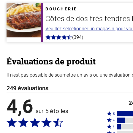
de
5
BOUCHERIE
stars
Côtes de dos très tendres
Veuillez sélectionner un magasin pour voir 
(394)
4.7
hors
de
5
stars
Évaluations de produit
Il n’est pas possible de soumettre un avis ou une évaluation 
249 évaluations
4,6
2
sur 5 étoiles
Coté
5
Coté
5
4
4
Coté
étoiles
3
étoiles
3
Coté