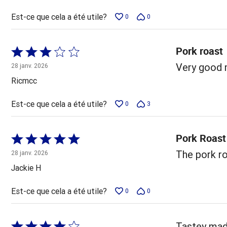
Est-ce que cela a été utile?
0
0
Pork roast
Coté
3 sur
Very good m
28 janv. 2026
5
Ricmcc
Est-ce que cela a été utile?
0
3
Pork Roast
Coté
5 sur
The pork ro
28 janv. 2026
5
Jackie H
Est-ce que cela a été utile?
0
0
Coté
Tastey made