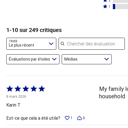
par
2
par
étoiles
2
Coté
79 %
1
12 %
par
étoiles
1 étoile
des
des
6 %
par
par
évaluateurs
évaluateurs
des
0 %
4 % des
1-10 sur 249 critiques
évaluateurs
des
évaluateurs
évaluateurs
Chercher des évaluations
TRIER
Le plus récent
Évaluations par étoiles
Médias
Coté
My family l
5 sur
household
8 mars 2026
5
Karin T
Est-ce que cela a été utile?
1
0