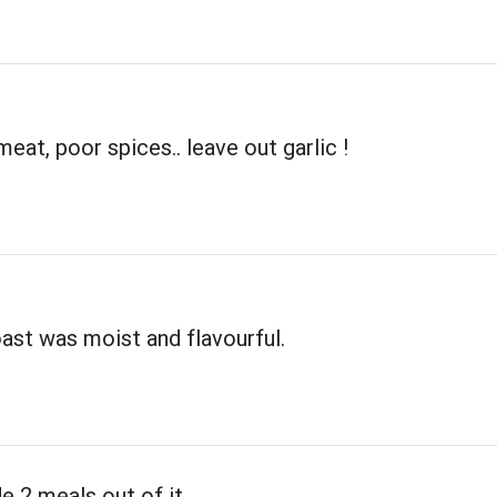
eat, poor spices.. leave out garlic !
ast was moist and flavourful.
 2 meals out of it