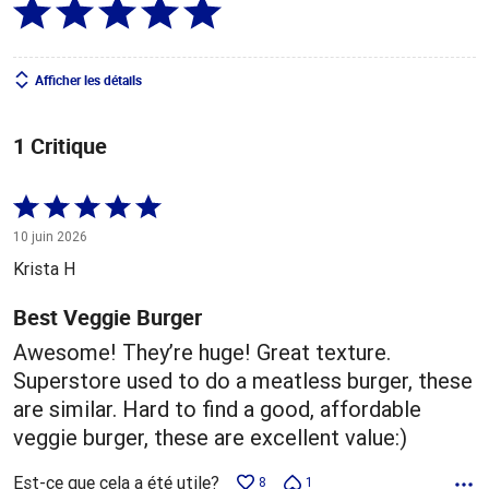
Afficher les détails
1 Critique
Coté
5 sur
10 juin 2026
5
Krista H
Best Veggie Burger
Awesome! They’re huge! Great texture.
Superstore used to do a meatless burger, these
are similar. Hard to find a good, affordable
veggie burger, these are excellent value:)
Est-ce que cela a été utile?
8
1