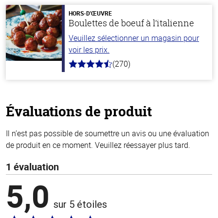
5
stars
HORS-D'ŒUVRE
Boulettes de boeuf à l’italienne
Veuillez sélectionner un magasin pour
voir les prix.
(270)
4.5
hors
de
5
stars
Évaluations de produit
Il n’est pas possible de soumettre un avis ou une évaluation
de produit en ce moment. Veuillez réessayer plus tard.
1 évaluation
5,0
sur 5 étoiles