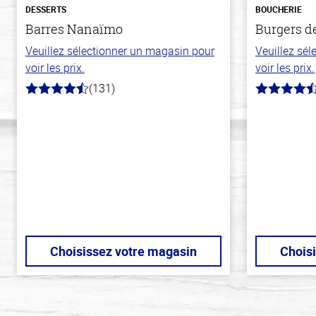
DESSERTS
BOUCHERIE
Barres Nanaïmo
Burgers d
Veuillez sélectionner un magasin pour
Veuillez sé
voir les prix.
voir les prix.
(131)
4.4
4.7
hors
hors
de
de
5
5
stars
stars
Choisissez votre magasin
Chois